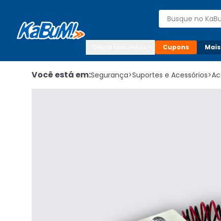
Enviar para:

Buscar produto
Digite o CEP

Departamentos
Cupons
Mais
Você está em:
Segurança
>
Suportes e Acessórios
>
Ac