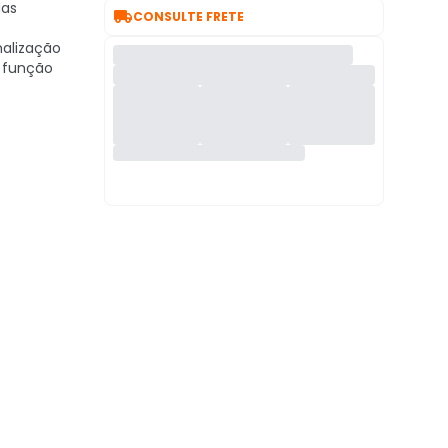
das

CONSULTE FRETE
inalização
 função