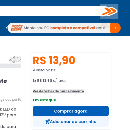
Buscar
PC Gamer
Computadores
Computadores
Periféricos
Periféricos
TV
Venda no KaBuM!
TV
Venda no KaBuM!
R$ 13,90


À vista no PIX
nte
1
x
R$ 13,90
s/ juros
Ver detalhes de parcelamento
gerado por IA
Em estoque
s
: LED de
Comprar agora
12V para
Adicionar ao carrinho
ado para