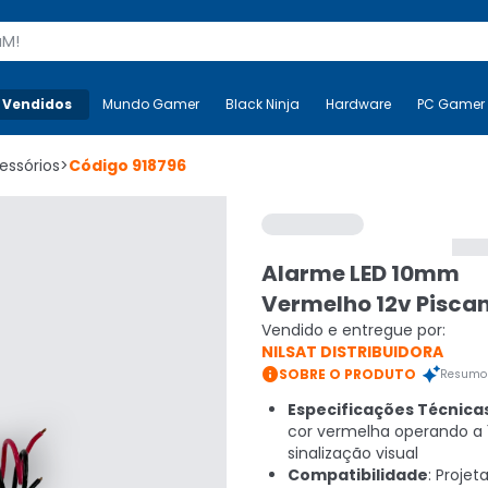
s
 Vendidos
Mais-v-
Mundo Gamer
Mundo Gamer
Black Ninja
Black Ninja
Hardware
Hardware
PC Gamer
essórios
>
Código
918796
Alarme LED 10mm
Vermelho 12v Pisca
Vendido e entregue por:
NILSAT DISTRIBUIDORA

SOBRE O PRODUTO
Resumo 
Especificações Técnica
cor vermelha operando a 
sinalização visual
Compatibilidade
: Projet