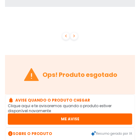



Ops! Produto esgotado

AVISE QUANDO O PRODUTO CHEGAR
Clique aqui e te avisaremos quando o produto estiver
disponível novamente
ME AVISE

SOBRE O PRODUTO
Resumo gerado por IA