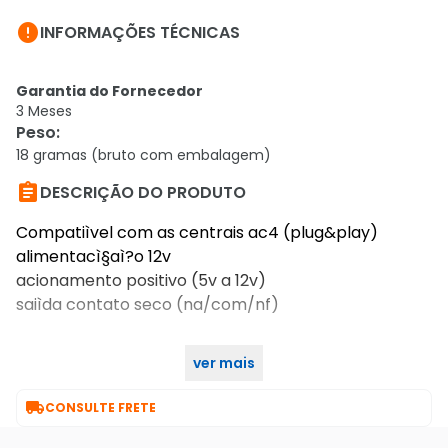

INFORMAÇÕES TÉCNICAS
Garantia do Fornecedor
3 Meses
Peso
:
18 gramas (bruto com embalagem)

DESCRIÇÃO DO PRODUTO
Compatiìvel com as centrais ac4 (plug&play)
alimentacì§aì?o 12v
acionamento positivo (5v a 12v)
saiìda contato seco (na/com/nf)
ver mais
características gerais do produto:

CONSULTE FRETE