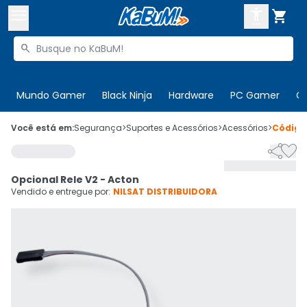



Buscar produtos


Enviar para:
Digite o CEP
Mundo Gamer
Black Ninja
Hardware
PC Gamer
C

Olá. Acesse sua conta
Você está em:
Segurança
>
Suportes e Acessórios
>
Acessórios
>
Códig


ENTRE

Departamentos
Opcional Rele V2 - Acton
CADASTRE-SE
Cupons

Vendido e entregue por:
NILSAT DISTRIBUIDORA
Mais Vendidos

Ativar tradutor em libras
