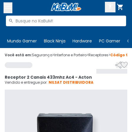



Buscar produtos


Enviar para:
Digite o CEP
Mundo Gamer
Black Ninja
Hardware
PC Gamer
C

Olá. Acesse sua conta
Você está em:
Segurança
>
Interfone e Porteiro
>
Receptores
>
Código
91


ENTRE

Departamentos
Receptor 2 Canais 433mhz Ac4 - Acton
CADASTRE-SE
Cupons

Vendido e entregue por:
NILSAT DISTRIBUIDORA
Mais Vendidos

Ativar tradutor em libras
