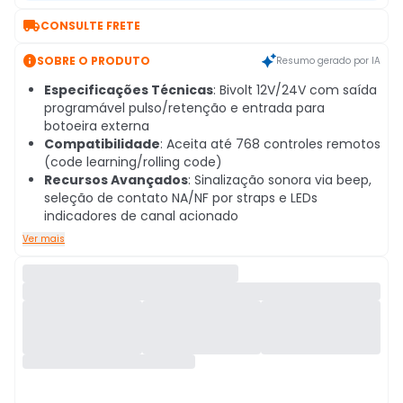

CONSULTE FRETE

SOBRE O PRODUTO
Resumo gerado por IA
Especificações Técnicas
: Bivolt 12V/24V com saída
programável pulso/retenção e entrada para
botoeira externa
Compatibilidade
: Aceita até 768 controles remotos
(code learning/rolling code)
Recursos Avançados
: Sinalização sonora via beep,
seleção de contato NA/NF por straps e LEDs
indicadores de canal acionado
Ver mais