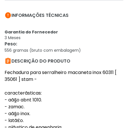

INFORMAÇÕES TÉCNICAS
Garantia do Fornecedor
3 Meses
Peso
:
556 gramas (bruto com embalagem)

DESCRIÇÃO DO PRODUTO
Fechadura para serralheiro macaneta inox 60311 [
35061 ] stam -
caracterã­sticas:
- aã§o abnt 1010.
- zamac.
- aã§o inox.
- latã£o.
- plã¡stico de engenharia.