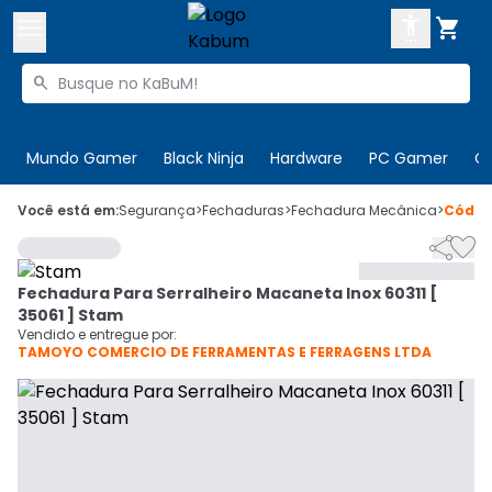



Buscar produtos


Enviar para:
Digite o CEP
Mundo Gamer
Black Ninja
Hardware
PC Gamer
C

Olá. Acesse sua conta
Você está em:
Segurança
>
Fechaduras
>
Fechadura Mecânica
>
Códi


ENTRE

Departamentos
Fechadura Para Serralheiro Macaneta Inox 60311 [
CADASTRE-SE
Cupons

35061 ] Stam
Vendido e entregue por:
TAMOYO COMERCIO DE FERRAMENTAS E FERRAGENS LTDA
Mais Vendidos

Ativar tradutor em libras
