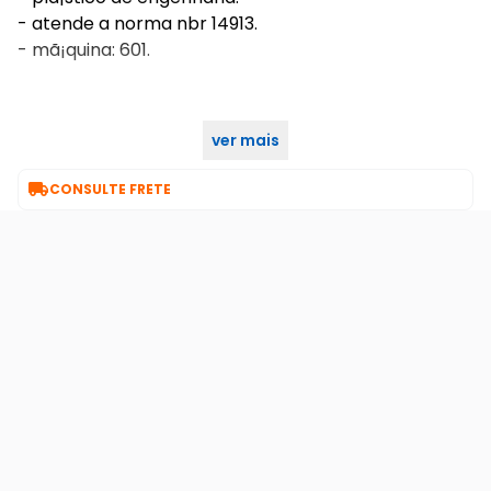
- atende a norma nbr 14913.
- mã¡quina: 601.
ver mais
características gerais do produto:

CONSULTE FRETE