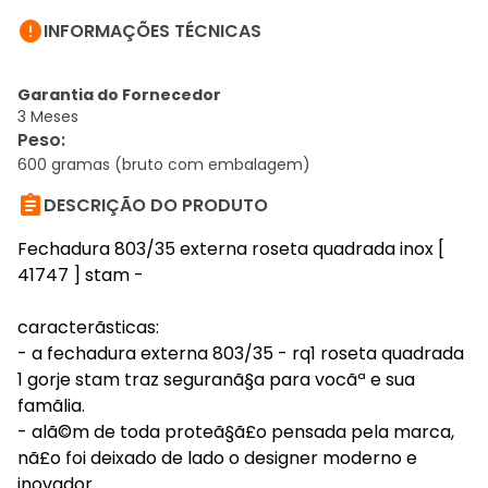

INFORMAÇÕES TÉCNICAS
Garantia do Fornecedor
3 Meses
Peso
:
600 gramas (bruto com embalagem)

DESCRIÇÃO DO PRODUTO
Fechadura 803/35 externa roseta quadrada inox [
41747 ] stam -
caracterã­sticas:
- a fechadura externa 803/35 - rq1 roseta quadrada
1 gorje stam traz seguranã§a para vocãª e sua
famã­lia.
- alã©m de toda proteã§ã£o pensada pela marca,
nã£o foi deixado de lado o designer moderno e
inovador.