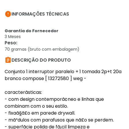

INFORMAÇÕES TÉCNICAS
Garantia do Fornecedor
3 Meses
Peso
:
70 gramas (bruto com embalagem)

DESCRIÇÃO DO PRODUTO
Conjunto 1 interruptor paralelo + 1 tomada 2p+t 20a
branco compose [ 13272580 ] weg -
caracterã­sticas:
- com design contemporã¢neo e linhas que
combinam com o seu estilo.
- fixaã§ã£o em parede drywall.
- mã³dulos com parafusos que nã£o se perdem.
- superfã­cie polida de fã¡cil limpeza e