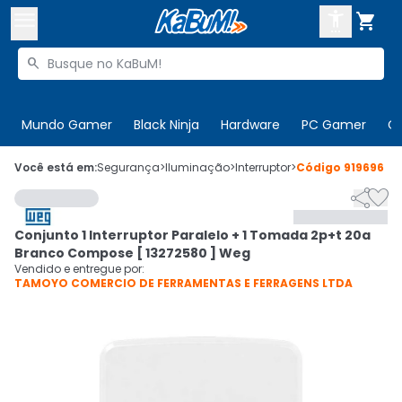



Buscar produtos


Enviar para:
Digite o CEP
Mundo Gamer
Black Ninja
Hardware
PC Gamer
C

Olá. Acesse sua conta
Você está em:
Segurança
>
Iluminação
>
Interruptor
>
Código
919696


ENTRE

Departamentos
Conjunto 1 Interruptor Paralelo + 1 Tomada 2p+t 20a
CADASTRE-SE
Cupons

Branco Compose [ 13272580 ] Weg
Vendido e entregue por:
TAMOYO COMERCIO DE FERRAMENTAS E FERRAGENS LTDA
Mais Vendidos

Ativar tradutor em libras
