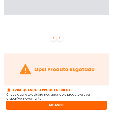



Ops! Produto esgotado

AVISE QUANDO O PRODUTO CHEGAR
Clique aqui e te avisaremos quando o produto estiver
disponível novamente
ME AVISE