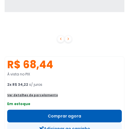


R$ 68,44
À vista no PIX
2
x
R$ 34,22
s/ juros
Ver detalhes de parcelamento
Em estoque
Comprar agora
Adicionar ao carrinho