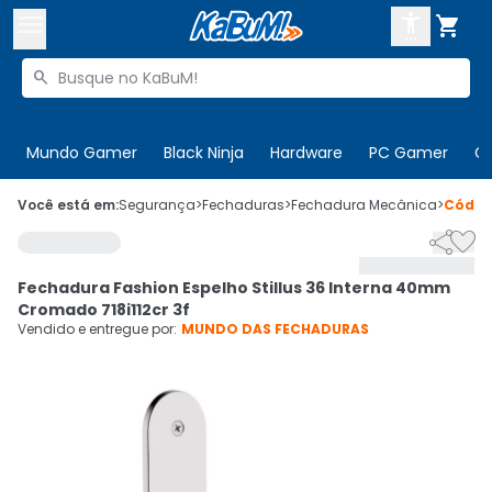



Buscar produtos


Enviar para:
Digite o CEP
Mundo Gamer
Black Ninja
Hardware
PC Gamer
C

Olá. Acesse sua conta
Você está em:
Segurança
>
Fechaduras
>
Fechadura Mecânica
>
Códi


ENTRE

Departamentos
Fechadura Fashion Espelho Stillus 36 Interna 40mm
CADASTRE-SE
Cupons

Cromado 718i112cr 3f
Vendido e entregue por:
MUNDO DAS FECHADURAS
Mais Vendidos

Ativar tradutor em libras
