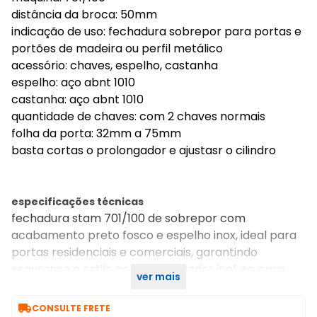
distância da broca: 50mm
indicação de uso: fechadura sobrepor para portas e
portões de madeira ou perfil metálico
acessório: chaves, espelho, castanha
espelho: aço abnt 1010
castanha: aço abnt 1010
quantidade de chaves: com 2 chaves normais
folha da porta: 32mm a 75mm
basta cortas o prolongador e ajustasr o cilindro
especificações técnicas
fechadura stam 701/100 de sobrepor com
acabamento preto fosco e espelho inox, ideal para
portas residenciais e comerciais, garantindo
segurança e estilo com prolongador incluso para
ver mais
melhor adequação.

CONSULTE FRETE