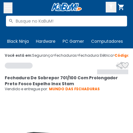



Buscar produtos


Enviar para:
Digite o CEP
Black Ninja
Hardware
PC Gamer
Computadores
P

Olá. Acesse sua conta
Você está em:
Segurança
>
Fechaduras
>
Fechadura Elétrica
>
Código
9


ENTRE

Departamentos
Fechadura De Sobrepor 701/100 Com Prolongador
CADASTRE-SE
Cupons

Preto Fosco Espelho Inox Stam
Vendido e entregue por:
MUNDO DAS FECHADURAS
Mais Vendidos

Ativar tradutor em libras
