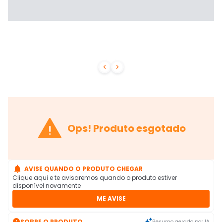



Ops! Produto esgotado

AVISE QUANDO O PRODUTO CHEGAR
Clique aqui e te avisaremos quando o produto estiver
disponível novamente
ME AVISE

SOBRE O PRODUTO
Resumo gerado por IA