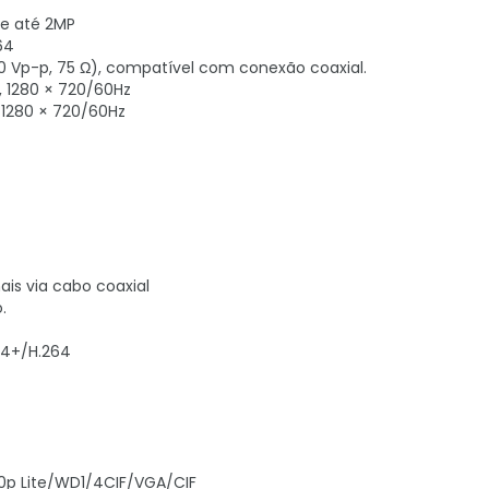
de até 2MP
64
1,0 Vp-p, 75 Ω), compatível com conexão coaxial.
z, 1280 × 720/60Hz
, 1280 × 720/60Hz
ais via cabo coaxial
.
64+/H.264
20p Lite/WD1/4CIF/VGA/CIF