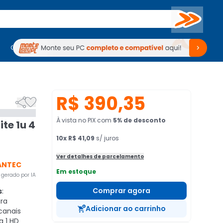
Buscar
PC Gamer
Computadores
Computadores
Periféricos
Periféricos
TV
Venda no KaBuM!
TV
Venda no KaBuM!
R$ 390,35


À vista no PIX
com
5
% de desconto
ite 1u 4
10
x
R$ 41,09
s/ juros
Ver detalhes de parcelamento
ANTEC
Em estoque
gerado por IA
Comprar agora
s
:
ra
Adicionar ao carrinho
canais
a 1 HD