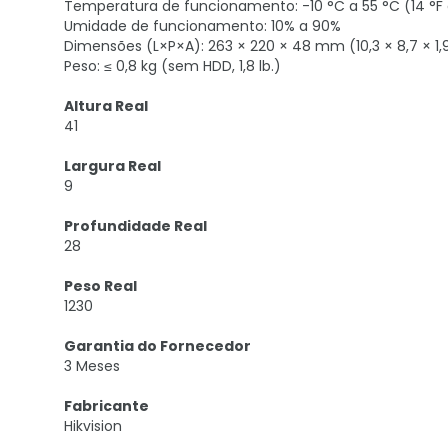
Temperatura de funcionamento: -10 °C a 55 °C (14 °F a
Umidade de funcionamento: 10% a 90%
Dimensões (L×P×A): 263 × 220 × 48 mm (10,3 × 8,7 × 1
Peso: ≤ 0,8 kg (sem HDD, 1,8 lb.)
Altura Real
41
Largura Real
9
Profundidade Real
28
Peso Real
1230
Garantia do Fornecedor
3 Meses
Fabricante
Hikvision