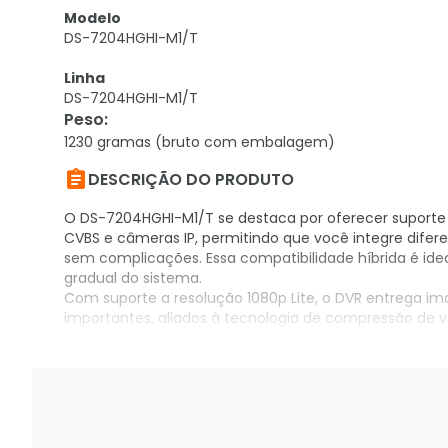
Modelo
DS-7204HGHI-M1/T
Linha
DS-7204HGHI-M1/T
Peso
:
1230 gramas (bruto com embalagem)

DESCRIÇÃO DO PRODUTO
O DS-7204HGHI-M1/T se destaca por oferecer suporte a
CVBS e câmeras IP, permitindo que você integre dife
sem complicações. Essa compatibilidade híbrida é id
gradual do sistema.
Com suporte a resolução 1080p Lite, o DVR entrega im
importantes, aliados à tecnologia de compressão de 
reduz o espaço ocupado pelo vídeo gravado, permitin
rígido.