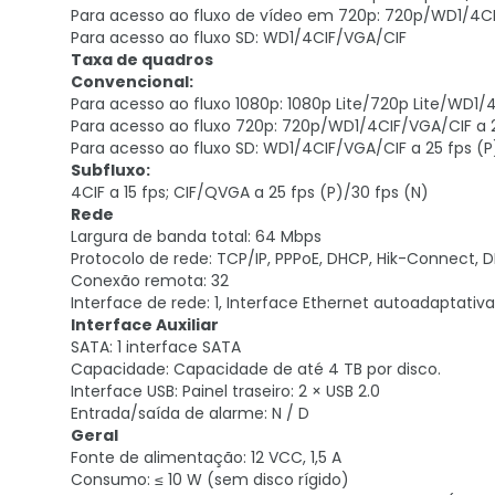
Para acesso ao fluxo de vídeo em 720p: 720p/WD1/4C
Para acesso ao fluxo SD: WD1/4CIF/VGA/CIF
Taxa de quadros
Convencional:
Para acesso ao fluxo 1080p: 1080p Lite/720p Lite/WD1/
Para acesso ao fluxo 720p: 720p/WD1/4CIF/VGA/CIF a 2
Para acesso ao fluxo SD: WD1/4CIF/VGA/CIF a 25 fps (P
Subfluxo:
4CIF a 15 fps; CIF/QVGA a 25 fps (P)/30 fps (N)
Rede
Largura de banda total: 64 Mbps
Protocolo de rede: TCP/IP, PPPoE, DHCP, Hik-Connect, 
Conexão remota: 32
Interface de rede: 1, Interface Ethernet autoadaptativ
Interface Auxiliar
SATA: 1 interface SATA
Capacidade: Capacidade de até 4 TB por disco.
Interface USB: Painel traseiro: 2 × USB 2.0
Entrada/saída de alarme: N / D
Geral
Fonte de alimentação: 12 VCC, 1,5 A
Consumo: ≤ 10 W (sem disco rígido)