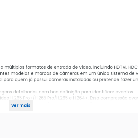
 múltiplos formatos de entrada de vídeo, incluindo HDTVI, HDCV
rentes modelos e marcas de câmeras em um único sistema de vi
eal para quem já possui câmeras instaladas ou pretende fazer 
agens detalhadas com boa definição para identificar eventos
vídeo H.265 Pro+/H.265 Pro/H.265 e H.264+. Essa compressão av
do gravar mais por mais tempo e usar melhor o espaço do seu 
ver mais