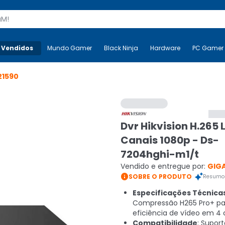
s
 Vendidos
Mais-v-
Mundo Gamer
Mundo Gamer
Black Ninja
Black Ninja
Hardware
Hardware
PC Gamer
21590
Dvr Hikvision H.265 L
Canais 1080p - Ds-
7204hghi-m1/t
Vendido e entregue por:
GIG

SOBRE O PRODUTO
Resumo 
Especificações Técnica
Compressão H265 Pro+ pa
eficiência de vídeo em 4 
Compatibilidade
: Suport