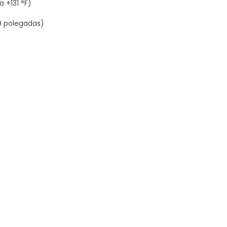
 +131 °F)
,9 polegadas)