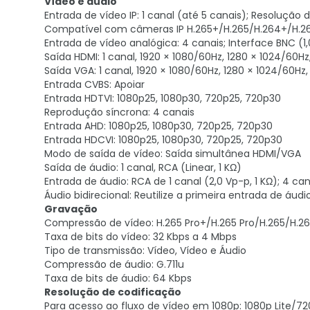
Vídeo e áudio
Entrada de vídeo IP: 1 canal (até 5 canais); Resolução 
Compatível com câmeras IP H.265+/H.265/H.264+/H.2
Entrada de vídeo analógica: 4 canais; Interface BNC (
Saída HDMI: 1 canal, 1920 × 1080/60Hz, 1280 × 1024/60H
Saída VGA: 1 canal, 1920 × 1080/60Hz, 1280 × 1024/60Hz
Entrada CVBS: Apoiar
Entrada HDTVI: 1080p25, 1080p30, 720p25, 720p30
Reprodução síncrona: 4 canais
Entrada AHD: 1080p25, 1080p30, 720p25, 720p30
Entrada HDCVI: 1080p25, 1080p30, 720p25, 720p30
Modo de saída de vídeo: Saída simultânea HDMI/VGA
Saída de áudio: 1 canal, RCA (Linear, 1 KΩ)
Entrada de áudio: RCA de 1 canal (2,0 Vp-p, 1 KΩ); 4 can
Áudio bidirecional: Reutilize a primeira entrada de áudio
Gravação
Compressão de vídeo: H.265 Pro+/H.265 Pro/H.265/H.2
Taxa de bits do vídeo: 32 Kbps a 4 Mbps
Tipo de transmissão: Vídeo, Vídeo e Áudio
Compressão de áudio: G.711u
Taxa de bits de áudio: 64 Kbps
Resolução de codificação
Para acesso ao fluxo de vídeo em 1080p: 1080p Lite/7