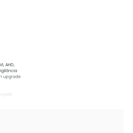
I, AHD,
gilância
um upgrade
ançada
disco