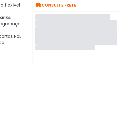

 flexível
CONSULTE FRETE
arks
:
segurança
 portas PoE
da