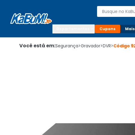
Enviar para:

Buscar produto
Digite o CEP

Departamentos
Cupons
Mais
Você está em:
Segurança
>
Gravador
>
DVR
>
Código
9