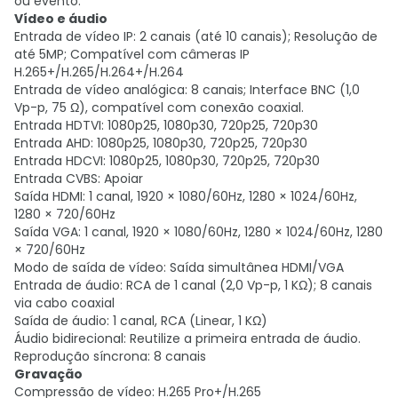
ou evento.
Vídeo e áudio
Entrada de vídeo IP: 2 canais (até 10 canais); Resolução de
até 5MP; Compatível com câmeras IP
H.265+/H.265/H.264+/H.264
Entrada de vídeo analógica: 8 canais; Interface BNC (1,0
Vp-p, 75 Ω), compatível com conexão coaxial.
Entrada HDTVI: 1080p25, 1080p30, 720p25, 720p30
Entrada AHD: 1080p25, 1080p30, 720p25, 720p30
Entrada HDCVI: 1080p25, 1080p30, 720p25, 720p30
Entrada CVBS: Apoiar
Saída HDMI: 1 canal, 1920 × 1080/60Hz, 1280 × 1024/60Hz,
1280 × 720/60Hz
Saída VGA: 1 canal, 1920 × 1080/60Hz, 1280 × 1024/60Hz, 1280
× 720/60Hz
Modo de saída de vídeo: Saída simultânea HDMI/VGA
Entrada de áudio: RCA de 1 canal (2,0 Vp-p, 1 KΩ); 8 canais
via cabo coaxial
Saída de áudio: 1 canal, RCA (Linear, 1 KΩ)
Áudio bidirecional: Reutilize a primeira entrada de áudio.
Reprodução síncrona: 8 canais
Gravação
Compressão de vídeo: H.265 Pro+/H.265