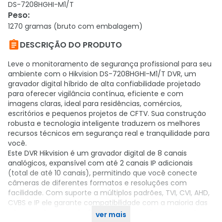
DS-7208HGHI-M1/T
Peso
:
1270 gramas (bruto com embalagem)

DESCRIÇÃO DO PRODUTO
Leve o monitoramento de segurança profissional para seu
ambiente com o Hikvision DS-7208HGHI-M1/T DVR, um
gravador digital híbrido de alta confiabilidade projetado
para oferecer vigilância contínua, eficiente e com
imagens claras, ideal para residências, comércios,
escritórios e pequenos projetos de CFTV. Sua construção
robusta e tecnologia inteligente traduzem os melhores
recursos técnicos em segurança real e tranquilidade para
você.
Este DVR Hikvision é um gravador digital de 8 canais
analógicos, expansível com até 2 canais IP adicionais
(total de até 10 canais), permitindo que você conecte
câmeras de diferentes formatos e resoluções com
facilidade. Com suporte a múltiplos padrões, TVI, CVI, AHD,
CVBS e IP ele garante compatibilidade com a maioria das
câmeras do mercado, facilitando upgrades e expansões
ver mais