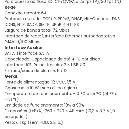
Para acesso ao fluxo SD: CIF/QVGA a 25 fps (P)/30 fps (N)
Rede
Conexão remota: 64
Protocolo de rede: TCP/IP, PPPoE, DHCP, Hik-Connect, DNS,
DDNS, NTP, SADP, SMTP, UPnP™, HTTPS
Largura de banda total: 72 Mbps
Interface de rede: 1, Interface Ethernet autoadaptativa
RJ45 10/100 Mbps
Interface Auxiliar
SATA: 1 interface SATA
Capacidade: Capacidade de até 4 TB por disco.
Interface USB: Painel traseiro: 2 × USB 2.0
Entrada/saída de alarme: N / D
Geral
Fonte de alimentação: 12 VCC, 1,5 A
Consumo: ≤ 10 W (sem disco rígido)
Temperatura de funcionamento: -10 °C a 55 °C (14 °F a
+131 °F)
Umidade de funcionamento: 10% a 90%
Dimensões (LxPxA): 263 × 220 × 48 mm (10,3 × 8,7 × 1,9
polegadas)
Peso: ≤ 1 kg (sem HDD, 2,2 lb.)