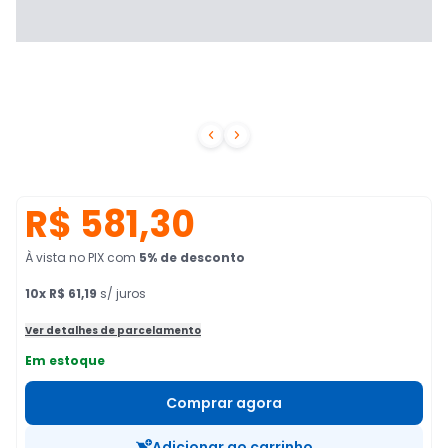


R$ 581,30
À vista no PIX
com
5
% de desconto
10
x
R$ 61,19
s/ juros
Ver detalhes de parcelamento
Em estoque
Comprar agora
Adicionar ao carrinho