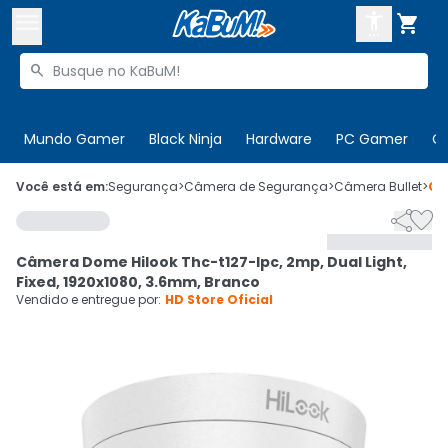



Buscar produtos


Enviar para:
Digite o CEP
Mundo Gamer
Black Ninja
Hardware
PC Gamer
C

Olá. Acesse sua conta
Você está em:
Segurança
>
Câmera de Segurança
>
Câmera Bullet
>
Có


ENTRE

Departamentos
Câmera Dome Hilook Thc-t127-lpc, 2mp, Dual Light,
CADASTRE-SE
Cupons

Fixed, 1920x1080, 3.6mm, Branco
Vendido e entregue por:
HD Store Oficial
Mais Vendidos

Ativar tradutor em libras
