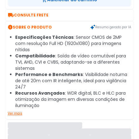

CONSULTE FRETE

SOBRE O PRODUTO
Resumo gerado por IA
Especificações Técnicas
: Sensor CMOS de 2MP
com resolução Full HD (1920x1080) para imagens
nítidas
Compatibilidade
: Saída de vídeo comutável para
TVI, AHD, CVI e CVBS, adaptando-se a diferentes
sistemas
Performance e Benchmarks
: Visibilidade noturna
de até 20m com IR inteligente, ideal para vigilância
24/7
Recursos Avançados
: WDR digital, BLC e HLC para
otimização da imagem em diversas condições de
iluminação
Ver mais