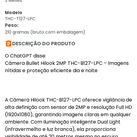
3 Meses
Modelo
THC-T127-LPC
Peso
:
210 gramas (bruto com embalagem)

DESCRIÇÃO DO PRODUTO
O ChatGPT disse:
Câmera Bullet Hilook 2MP THC-B127-LPC – Imagens
nítidas e proteção eficiente dia e noite
A Câmera Hilook THC-B127-LPC oferece vigilância de
alta definição com sensor de 2MP e resolução Full HD
(1920x1080), garantindo imagens claras em qualquer
ambiente. Com iluminação inteligente Dual Light
(infravermelho e luz branca), ela proporciona
visibilidade de até 20 metros mesmo no escuro.