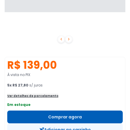


R$ 139,00
À vista no PIX
5
x
R$ 27,80
s/ juros
Ver detalhes de parcelamento
Em estoque
Comprar agora
Adicionar ao carrinho