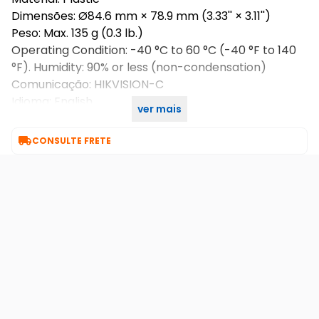
Dimensões: Ø84.6 mm × 78.9 mm (3.33'' × 3.11'')
Peso: Max. 135 g (0.3 lb.)
Operating Condition: -40 °C to 60 °C (-40 °F to 140
°F). Humidity: 90% or less (non-condensation)
Comunicação: HIKVISION-C
Idioma: English
ver mais
Fonte de alimentação: 12 VDC ± 25%, Max. 3.2 W

CONSULTE FRETE