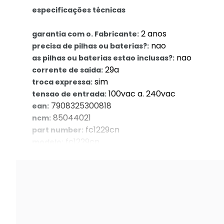
especificações técnicas
2 anos
garantia com o. Fabricante:
nao
precisa de pilhas ou baterias?:
nao
as pilhas ou baterias estao inclusas?:
29a
corrente de saida:
sim
troca expressa:
100vac a. 240vac
tensao de entrada:
7908325300818
ean:
85044021
ncm:
fc1229cn
part number:
fc1229cn
modelo:
2 ano/anos
garantia com o. Seller::