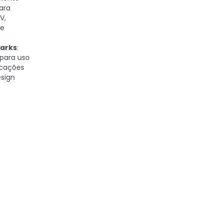
para
V,
 e
arks
:
 para uso
icações
esign