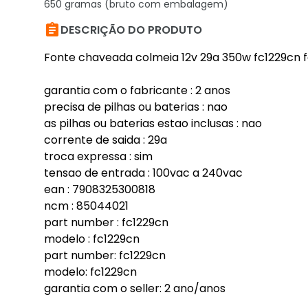
650 gramas (bruto com embalagem)

DESCRIÇÃO DO PRODUTO
Fonte chaveada colmeia 12v 29a 350w fc1229cn f
garantia com o fabricante : 2 anos
precisa de pilhas ou baterias : nao
as pilhas ou baterias estao inclusas : nao
corrente de saida : 29a
troca expressa : sim
tensao de entrada : 100vac a 240vac
ean : 7908325300818
ncm : 85044021
part number : fc1229cn
modelo : fc1229cn
part number: fc1229cn
modelo: fc1229cn
garantia com o seller: 2 ano/anos