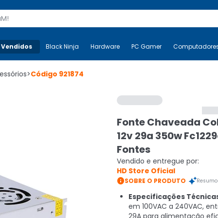
s
 Vendidos
Mais-v-
Black Ninja
Black Ninja
Hardware
Hardware
PC Gamer
PC Gamer
Computadore
Co
essórios
>
Código
921874
Fonte Chaveada Co
12v 29a 350w Fc1229
Fontes
Vendido e entregue por:
HD Store Oficial

SOBRE O PRODUTO
Resumo 
Especificações Técnica
em 100VAC a 240VAC, en
29A para alimentação efi