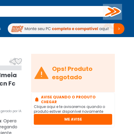
Buscar
s
mputadores
Periféricos
Periféricos
TV
Venda no KaBuM!
TV
Venda no KaBuM!



Ops! Produto
lmeia
esgotado
cn Fc
AVISE QUANDO O PRODUTO

CHEGAR
Clique aqui e te avisaremos quando o
gerado por IA
produto estiver disponível novamente
ME AVISE
s
: Opera
tregando
ciente