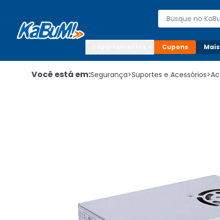
Enviar para:

Buscar produto
Digite o CEP

Departamentos
Cupons
Mais
Você está em:
Segurança
>
Suportes e Acessórios
>
Ac