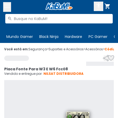



Buscar produtos


Enviar para:
Digite o CEP
Mundo Gamer
Black Ninja
Hardware
PC Gamer
C

Olá. Acesse sua conta
Você está em:
Segurança
>
Suportes e Acessórios
>
Acessórios
>
Códig


ENTRE

Departamentos
Placa Fonte Para W3 E W6 Fcc08
CADASTRE-SE
Cupons

Vendido e entregue por:
NILSAT DISTRIBUIDORA
Mais Vendidos

Ativar tradutor em libras
