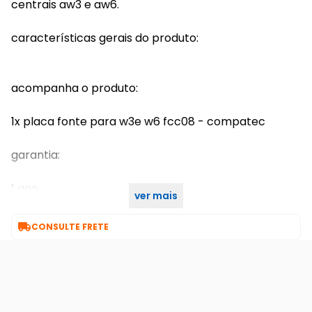
centrais aw3 e aw6.
características gerais do produto:
acompanha o produto:
1x placa fonte para w3e w6 fcc08 - compatec
garantia:
1 ano
ver mais
7 dias de garantia

CONSULTE FRETE