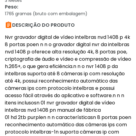
3 Meses
Peso
:
1765 gramas (bruto com embalagem)

DESCRIÇÃO DO PRODUTO
Nvr gravador digital de vídeo intelbras nvd 1408 p 4k
8 portas poen n n o gravador digital nvr da intelbras
nvd 1408 p oferece alta resolução 4k, 8 portas poe,
criptografia de áudio e vídeo e compressão de vídeo
h.265+, o que gera eficiência.n n o nvr 1408 p da
intelbras suporta até 8 câmeras ip com resolução
até 4k, possui reconhecimento automático das
câmeras ips com protocolo intelbras e possui
acesso fácil através do aplicativo e software.n n n
itens inclusosn 01 nvr gravador digital de vídeo
intelbras nvd 1408 pn manual de fábrica
01 hd 2tb purplen n n característicasn 8 portas poen
reconhecimento automático das câmeras ips com
protocolo intelbras-1n suporta câmeras ip com