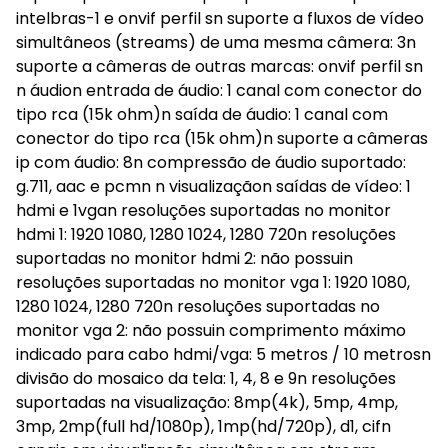
intelbras-1 e onvif perfil sn suporte a fluxos de vídeo
simultâneos (streams) de uma mesma câmera: 3n
suporte a câmeras de outras marcas: onvif perfil sn
n áudion entrada de áudio: 1 canal com conector do
tipo rca (15k ohm)n saída de áudio: 1 canal com
conector do tipo rca (15k ohm)n suporte a câmeras
ip com áudio: 8n compressão de áudio suportado:
g.711, aac e pcmn n visualizaçãon saídas de vídeo: 1
hdmi e 1vgan resoluções suportadas no monitor
hdmi 1: 1920 1080, 1280 1024, 1280 720n resoluções
suportadas no monitor hdmi 2: não possuin
resoluções suportadas no monitor vga 1: 1920 1080,
1280 1024, 1280 720n resoluções suportadas no
monitor vga 2: não possuin comprimento máximo
indicado para cabo hdmi/vga: 5 metros / 10 metrosn
divisão do mosaico da tela: 1, 4, 8 e 9n resoluções
suportadas na visualização: 8mp(4k), 5mp, 4mp,
3mp, 2mp(full hd/1080p), 1mp(hd/720p), d1, cifn