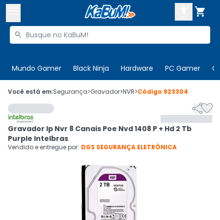



Buscar produtos


Enviar para:
Digite o CEP
Mundo Gamer
Black Ninja
Hardware
PC Gamer
C

Olá. Acesse sua conta
Você está em:
Segurança
>
Gravador
>
NVR
>
Código
923304


ENTRE

Departamentos
Gravador Ip Nvr 8 Canais Poe Nvd 1408 P + Hd 2 Tb
CADASTRE-SE
Cupons

Purple Intelbras
Vendido e entregue por:
DGS SEGURANÇA ELETRÔNICA
Mais Vendidos

Ativar tradutor em libras
