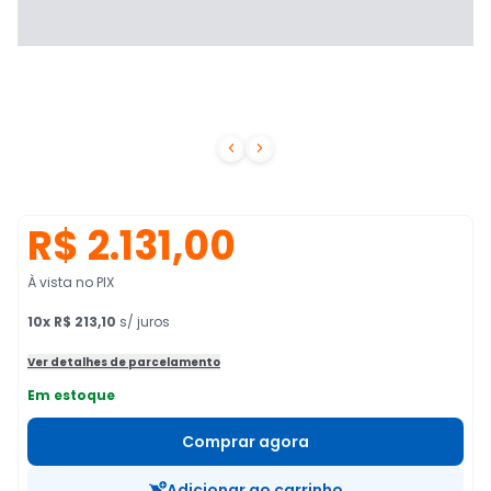


R$ 2.131,00
À vista no PIX
10
x
R$ 213,10
s/ juros
Ver detalhes de parcelamento
Em estoque
Comprar agora
Adicionar ao carrinho