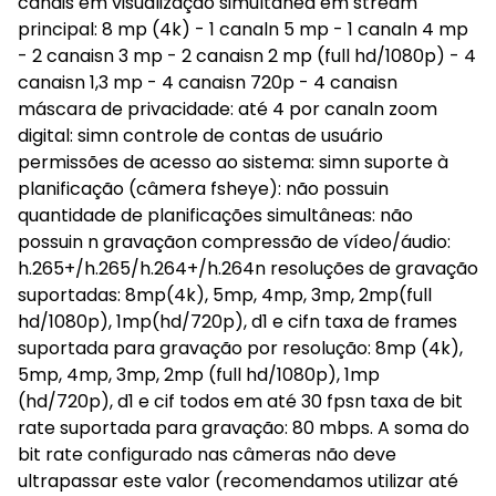
canais em visualização simultânea em stream
principal: 8 mp (4k) - 1 canaln 5 mp - 1 canaln 4 mp
- 2 canaisn 3 mp - 2 canaisn 2 mp (full hd/1080p) - 4
canaisn 1,3 mp - 4 canaisn 720p - 4 canaisn
máscara de privacidade: até 4 por canaln zoom
digital: simn controle de contas de usuário
permissões de acesso ao sistema: simn suporte à
planificação (câmera fsheye): não possuin
quantidade de planificações simultâneas: não
possuin n gravaçãon compressão de vídeo/áudio:
h.265+/h.265/h.264+/h.264n resoluções de gravação
suportadas: 8mp(4k), 5mp, 4mp, 3mp, 2mp(full
hd/1080p), 1mp(hd/720p), d1 e cifn taxa de frames
suportada para gravação por resolução: 8mp (4k),
5mp, 4mp, 3mp, 2mp (full hd/1080p), 1mp
(hd/720p), d1 e cif todos em até 30 fpsn taxa de bit
rate suportada para gravação: 80 mbps. A soma do
bit rate configurado nas câmeras não deve
ultrapassar este valor (recomendamos utilizar até