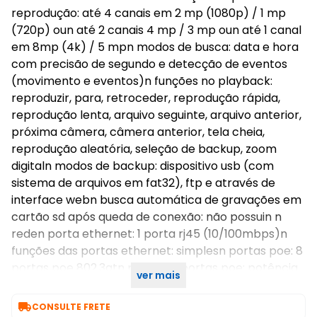
reprodução: até 4 canais em 2 mp (1080p) / 1 mp
(720p) oun até 2 canais 4 mp / 3 mp oun até 1 canal
em 8mp (4k) / 5 mpn modos de busca: data e hora
com precisão de segundo e detecção de eventos
(movimento e eventos)n funções no playback:
reproduzir, para, retroceder, reprodução rápida,
reprodução lenta, arquivo seguinte, arquivo anterior,
próxima câmera, câmera anterior, tela cheia,
reprodução aleatória, seleção de backup, zoom
digitaln modos de backup: dispositivo usb (com
sistema de arquivos em fat32), ftp e através de
interface webn busca automática de gravações em
cartão sd após queda de conexão: não possuin n
reden porta ethernet: 1 porta rj45 (10/100mbps)n
funções das portas ethernet: simplesn portas poe: 8
portas poe 802.3atn potência portas poe: potência
ver mais
máxima total 72 w, potência máx

CONSULTE FRETE