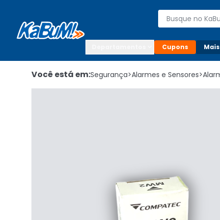
Enviar para:

Buscar produto
Digite o CEP

Departamentos
Cupons
Mais
Você está em:
Segurança
>
Alarmes e Sensores
>
Alar