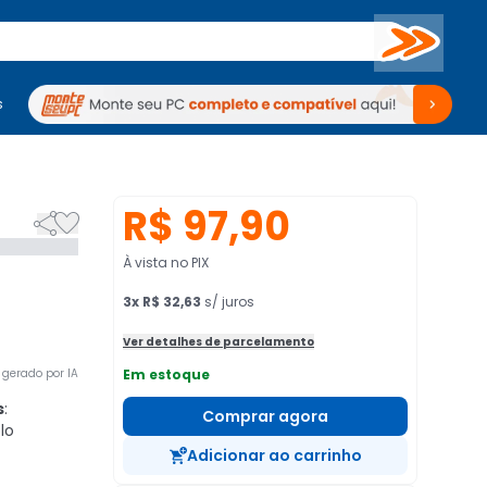
Buscar
s
mputadores
Periféricos
Periféricos
TV
Venda no KaBuM!
TV
Venda no KaBuM!
R$ 97,90


À vista no PIX
3
x
R$ 32,63
s/ juros
Ver detalhes de parcelamento
gerado por IA
Em estoque
s
:
Comprar agora
lo
Adicionar ao carrinho