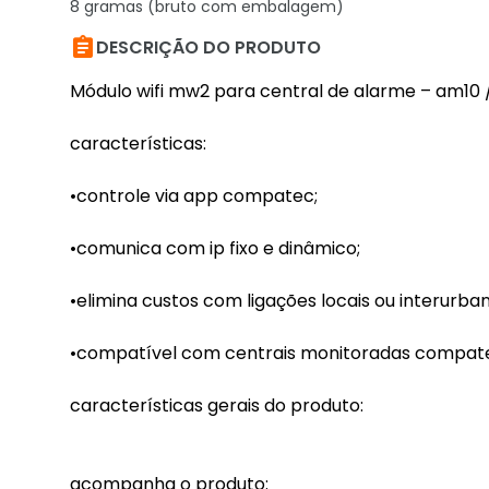
8 gramas (bruto com embalagem)

DESCRIÇÃO DO PRODUTO
Módulo wifi mw2 para central de alarme – am10 
características:
•controle via app compatec;
•comunica com ip fixo e dinâmico;
•elimina custos com ligações locais ou interurban
•compatível com centrais monitoradas compatec
características gerais do produto:
acompanha o produto: