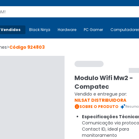
s
 Vendidos
Mais-v-
Black Ninja
Black Ninja
Hardware
Hardware
PC Gamer
PC Gamer
Computadore
Co
mes
>
Código
924803
Modulo Wifi Mw2 -
Compatec
Vendido e entregue por:
NILSAT DISTRIBUIDORA

SOBRE O PRODUTO
Resumo 
Especificações Técnica
Comunicação via protoco
Contact ID, ideal para
monitoramento