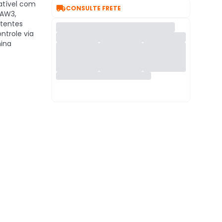
atível com

CONSULTE FRETE
/AW3,
stentes
ontrole via
mina