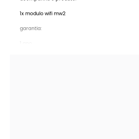
1x modulo wifi mw2
garantia:
1 ano
7 dias de garantia