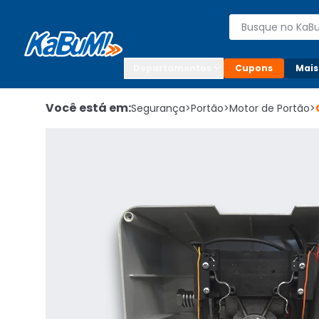
Enviar para:

Buscar produto
Digite o CEP

Departamentos
Cupons
Mais
Você está em:
Segurança
>
Portão
>
Motor de Portão
>