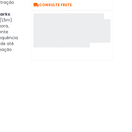
 tração

CONSULTE FRETE
arks
:
(1,5m)
hora,
ente
requência
 de até
mação