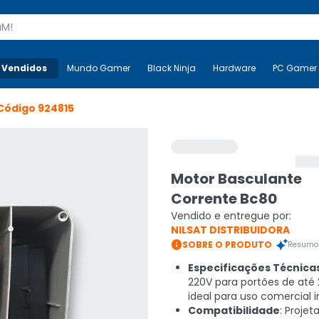
s
 Vendidos
Mais-v-
Mundo Gamer
Mundo Gamer
Black Ninja
Black Ninja
Hardware
Hardware
PC Gamer
Código
924815
Motor Basculante
Corrente Bc80
Vendido e entregue por:
NILSAT DISTRIBUIDORA

SOBRE O PRODUTO
Resumo 
Especificações Técnica
220V para portões de até
ideal para uso comercial 
Compatibilidade
: Projet