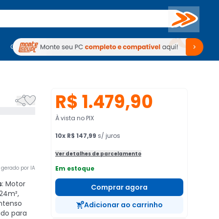
Buscar
PC Gamer
Computadores
Computadores
Periféricos
Periféricos
TV
Venda no KaBuM!
TV
Venda no KaBuM!
R$ 1.479,90


À vista no PIX
10
x
R$ 147,99
s/ juros
Ver detalhes de parcelamento
gerado por IA
Em estoque
s
: Motor
Comprar agora
 24m²,
intenso
Adicionar ao carrinho
ado para