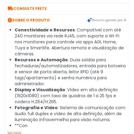

CONSULTE FRETE

SOBRE O PRODUTO
Resumo gerado por IA
Conectividade e Recursos
: Compatível com até
240 monitores via rede RJ45, com suporte a Wi-Fi
nos monitores para controle via apps AGL Home,
Tuya e Smartlife. Abertura remota e visualização de
câmeras.
Recursos e Automação
: Duas saídas para
fechaduras/automatizadores, entrada para botoeira
e sensor de porta aberta, leitor RFID (até 9
tags/apartamento) e senha numérica para
administrador.
Display e Visualização
: Vídeo em alta definição
(1920x1080) com taxa de quadros de 1 a 25 fps e
codecs H.264/H.265.
Fotografia e Vídeo
: Sistema de comunicação com
áudio full duplex e vídeo de alta definição, além de
iluminação infravermelha para visão noturna.
**Con
Ver mais