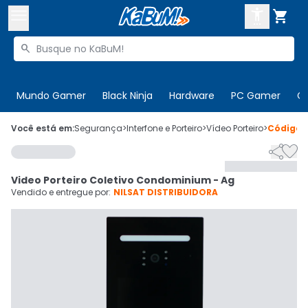



Buscar produtos


Enviar para:
Digite o CEP
Mundo Gamer
Black Ninja
Hardware
PC Gamer
C

Olá. Acesse sua conta
Você está em:
Segurança
>
Interfone e Porteiro
>
Vídeo Porteiro
>
Código


ENTRE

Departamentos
Video Porteiro Coletivo Condominium - Ag
CADASTRE-SE
Cupons

Vendido e entregue por:
NILSAT DISTRIBUIDORA
Mais Vendidos

Ativar tradutor em libras
