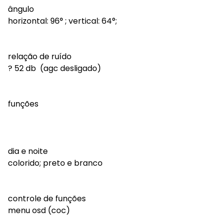
ângulo
horizontal: 96° ; vertical: 64°;
relação de ruído
? 52 db (agc desligado)
funções
dia e noite
colorido; preto e branco
controle de funções
menu osd (coc)