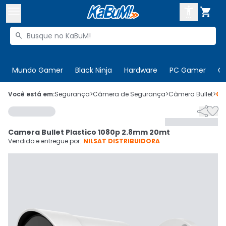



Buscar produtos


Enviar para:
Digite o CEP
Mundo Gamer
Black Ninja
Hardware
PC Gamer
C

Olá. Acesse sua conta
Você está em:
Segurança
>
Câmera de Segurança
>
Câmera Bullet
>
Có


ENTRE

Departamentos
Camera Bullet Plastico 1080p 2.8mm 20mt
CADASTRE-SE
Cupons

Vendido e entregue por:
NILSAT DISTRIBUIDORA
Mais Vendidos

Ativar tradutor em libras
