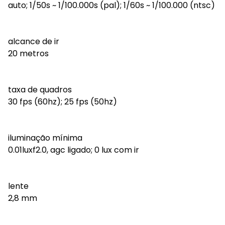
auto; 1/50s ~ 1/100.000s (pal); 1/60s ~ 1/100.000 (ntsc)
alcance de ir
20 metros
taxa de quadros
30 fps (60hz); 25 fps (50hz)
iluminação mínima
0.01luxf2.0, agc ligado; 0 lux com ir
lente
2,8 mm