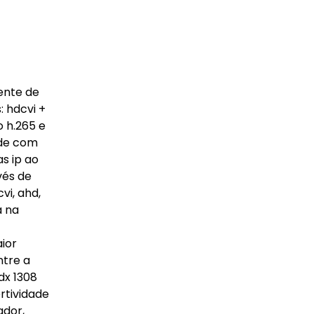
ente de
 hdcvi +
o h.265 e
ade com
s ip ao
vés de
vi, ahd,
a na
ior
ntre a
dx 1308
rtividade
ador,