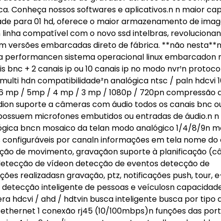
ca. Conheça nossos softwares e aplicativos.n n maior ca
 para 01 hd, oferece o maior armazenamento de imag
n linha compatível com o novo ssd intelbras, revoluciona
m versões embarcadas direto de fábrica. **não nesta**n
lta performancen sistema operacional linux embarcadon 
 bnc + 2 canais ip ou 10 canais ip no modo nvr¹n protoco
s multi hdn compatibilidade²n analógica ntsc / paln hdcvi 
 6 mp / 5mp / 4 mp / 3 mp / 1080p / 720pn compressão 
áudion suporte a câmeras com áudio todos os canais bnc o
possuem microfones embutidos ou entradas de áudio.n n 
nalógica bncn mosaico da telan modo analógico 1/4/8/9n 
s configuráveis por canaln informações em tela nome do 
ecção de movimento, gravaçãon suporte à planificação (
n detecção de vídeon detecção de eventos detecção de
 realizadasn gravação, ptz, notificações push, tour, e
n detecção inteligente de pessoas e veículosn capacidad
ra hdcvi / ahd / hdtvin busca inteligente busca por tipo 
a ethernet 1 conexão rj45 (10/100mbps)n funções das por