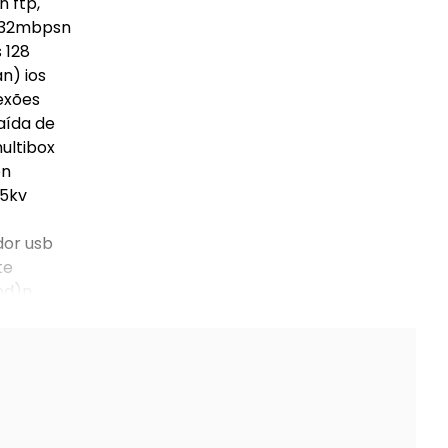
n ftp,
de 32mbpsn
 128
n) ios
exões
saída de
ultibox
on
15kv
dor usb
te
hd)n