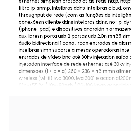
ethernet simplesn protocolos de rede http, https, 
filtro ip, snmp, intelbras ddns, intelbras cloud, 
throughput de rede (com as funções de inteligênc
conexõesn cliente ddns intelbras ddns, no-ip, dy
(iphone, ipad) e dispositivos androidn n armaze
auxiliaresn porta usb 2 portas usb 2.0n rs485 sim
áudio bidirecional 1 canal, rcan entradas de ala
intelbras simn suporte a mesas operadoras inte
entradas de vídeo bnc até 30kv injetadon saída 
injetadon interface de rede ethernet até 30kv in
dimensões (l × p × a) 260 × 238 × 48 mmn aliment
wireless (wi-fi) iwa 3000, iwa 3001 e action a12
0°c~+55 °c / 10%~90%rh / 86~106 kpan acondici
peso bruto 1650 gn ventilação interna passivan ce