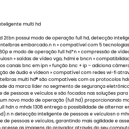
nteligente multi hd
d 2tbn possui modo de operação full hd, detecção intelig
intelbras embarcado.n n » compatível com 5 tecnologias:
 1080p e modo de operação full hd*n » compressão de víde
culosn » saídas de vídeo vga, hdmi e bncn » compatibilid
os canais bnc em ipn » função bnc + ip – adiciona câmera
ição de áudio e vídeon » compatível com redes wi-fi atra
ntelbras multi hd® são compatíveis com os protocolos hdc
idade da marca líder no segmento de segurança eletrônic
te de pessoas e veículos e são focados nas soluções para
m um novo modo de operação (full hd) proporcionando ma
l hdn o mhdx 1308 entrega a possibilidade de alternar e
hd).n n detecção inteligente de pessoas e veículosn o mh
 de pessoas e veículos, garantindo mais agilidade e asse
rn acesse as imagens do gravador através do seu comput