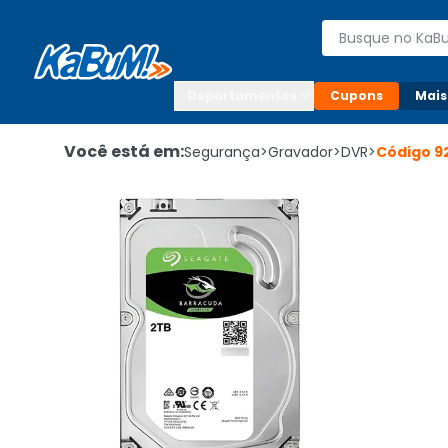
Enviar para:

Buscar produto
Digite o CEP

Departamentos
Cupons
Mais
Você está em:
Segurança
>
Gravador
>
DVR
>
Código
9