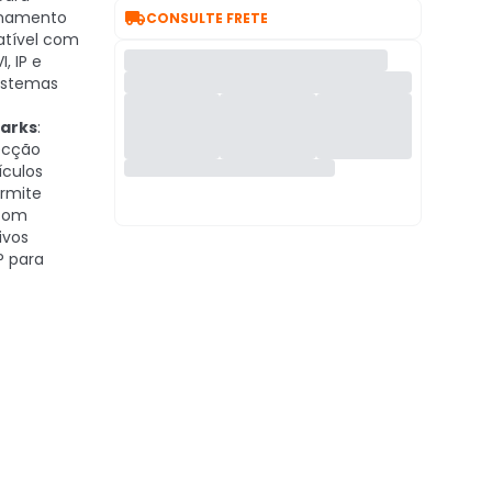

enamento
CONSULTE FRETE
atível com
, IP e
sistemas
arks
:
tecção
ículos
ermite
 com
ivos
P para