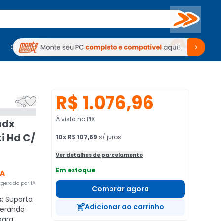
Buscar
PC Gamer
Computadores
Computadores
Periféricos
Periféricos
TV
Venda no KaBuM!
TV
Venda no KaBuM!
R$ 1.076,96


À vista no PIX
hdx
ti Hd C/
10
x
R$ 107,69
s/ juros
Ver detalhes de parcelamento
Em estoque
CA
gerado por IA
Comprar agora
s
: Suporta
Adicionar ao carrinho
operando
para