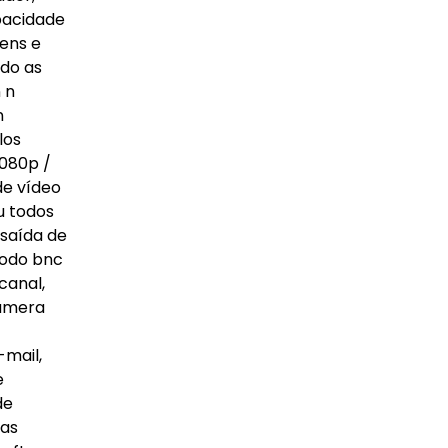
pacidade
ens e
ndo as
 n
n
los
1080p /
de vídeo
u todos
saída de
modo bnc
canal,
câmera
-mail,
e
de
tas