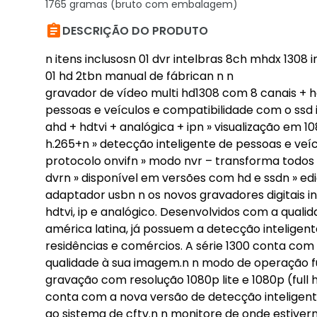
1765 gramas (bruto com embalagem)

DESCRIÇÃO DO PRODUTO
n itens inclusosn 01 dvr intelbras 8ch mhdx 1308 i
01 hd 2tbn manual de fábrican n n
gravador de vídeo multi hd1308 com 8 canais + h
pessoas e veículos e compatibilidade com o ssd 
ahd + hdtvi + analógica + ipn » visualização em
h.265+n » detecção inteligente de pessoas e veí
protocolo onvifn » modo nvr – transforma todos 
dvrn » disponível em versões com hd e ssdn » ed
adaptador usbn n os novos gravadores digitais i
hdtvi, ip e analógico. Desenvolvidos com a qual
américa latina, já possuem a detecção inteligen
residências e comércios. A série 1300 conta co
qualidade à sua imagem.n n modo de operação ful
gravação com resolução 1080p lite e 1080p (full 
conta com a nova versão de detecção inteligente
ao sistema de cftv.n n monitore de onde estive