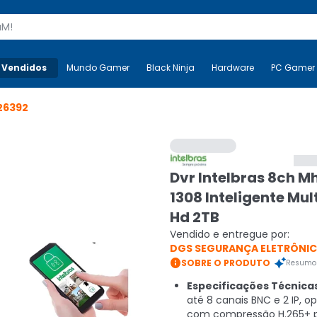
s
 Vendidos
Mais-v-
Mundo Gamer
Mundo Gamer
Black Ninja
Black Ninja
Hardware
Hardware
PC Gamer
26392
Dvr Intelbras 8ch M
1308 Inteligente Mul
Hd 2TB
Vendido e entregue por:
DGS SEGURANÇA ELETRÔNI

SOBRE O PRODUTO
Resumo 
Especificações Técnica
até 8 canais BNC e 2 IP, 
com compressão H.265+ 