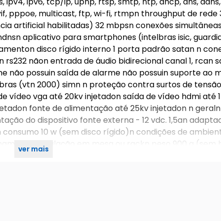
ipv4, ipv6, tcp/ip, upnp, rtsp, smtp, ntp, dhcp, dns, ddns,
onvif, pppoe, multicast, ftp, wi-fi, rtmpn throughput de re
ia artificial habilitadas) 32 mbpsn conexões simultâneas
ndnsn aplicativo para smartphones (intelbras isic, guardia
namenton disco rígido interno 1 porta padrão satan n con
n rs232 nãon entrada de áudio bidirecional canal 1, rcan 
rme não possuin saída de alarme não possuin suporte ao m
lbras (vtn 2000) simn n proteção contra surtos de tensã
de vídeo vga até 20kv injetadon saída de vídeo hdmi até 
jetadon fonte de alimentação até 25kv injetadon n geraln
ação do dispositivo fonte externa - 12 vdc. 1,5an adapta
00n consumo 10 w (sem disco rígido)n condições de ambien
onamento instalação em mesa ou rackn peso 900 g (sem 
ver mais
rtificados fcc, ce e rohs.