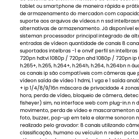
tablet ou smartphone de maneira rápida e práti
de armazenamento do mercadon com capacidade
suporte aos arquivos de vídeos.n n ssd intelbras
alternativas de armazenamento. Já disponível e
sisteman processador principal integrado de a
entradas de vídeon quantidade de canais 8 canais
suportados intelbras -1 e onvif perfil sn intelbra
720pn hdtvi 1080p / 720pn ahd 1080p / 720pn ip
h.265+, h.265, h.264+, h.264h, h.264, h.264bn n 
os canais ip são compatíveis com câmeras que 
vídeon saída de vídeo 1 hdmi, 1 vga e 1 saída a
+ ip 1/4/8/9/16n máscara de privacidade 4 zona
hora, perda de vídeo, bloqueio de câmera, det
fisheyer) sim, na interface web com plug-in.n 
movimento, perda de vídeo e mascaramenton ações
foto, buzzer, pop-up em tela e alarme sonoron 
realizado pelo gravador: 8 canais utilizando câme
classificação, humano ou veículon n reden port