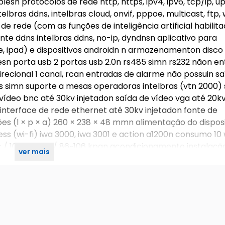
sn protocolos de rede http, https, ipv4, ipv6, tcp/ip, up
telbras ddns, intelbras cloud, onvif, pppoe, multicast, ftp, w
rede (com as funções de inteligência artificial habilita
e ddns intelbras ddns, no-ip, dyndnsn aplicativo para
ne, ipad) e dispositivos androidn n armazenamenton disco 
resn porta usb 2 portas usb 2.0n rs485 simn rs232 nãon e
idirecional 1 canal, rcan entradas de alarme não possuin s
s simn suporte a mesas operadoras intelbras (vtn 2000)
vídeo bnc até 30kv injetadon saída de vídeo vga até 20k
 interface de rede ethernet até 30kv injetadon fonte de
es (l × p × a) 260 × 238 × 48 mmn alimentação do disposi
less (wi-fi) iwa 3000, iwa 3001 e action a1200n consumo 1
c / 10%~90%rh / 86~106 kpan acondicionamento instalaç
ver mais
50 gn ventilação interna passivan certificados fcc, ce e