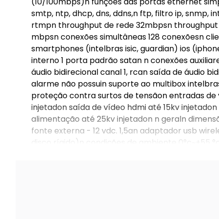
(10/100mbps)n funções das portas ethernet simple
smtp, ntp, dhcp, dns, ddns,n ftp, filtro ip, snmp, in
rtmpn throughput de rede 32mbpsn throughput de 
mbpsn conexões simultâneas 128 conexõesn client
smartphones (intelbras isic, guardian) ios (ipho
interno 1 porta padrão satan n conexões auxilia
áudio bidirecional canal 1, rcan saída de áudio b
alarme não possuin suporte ao multibox intelbra
proteção contra surtos de tensãon entradas de 
injetadon saída de vídeo hdmi até 15kv injetadon
alimentação até 25kv injetadon n geraln dimensõ
fonte externa - 12 vdc. 1,5an adaptador usb wire
disco rígido)n condições de ambiente 0°c~+55 °
mesa ou rackn peso 900 g (sem hd)n peso bruto 16