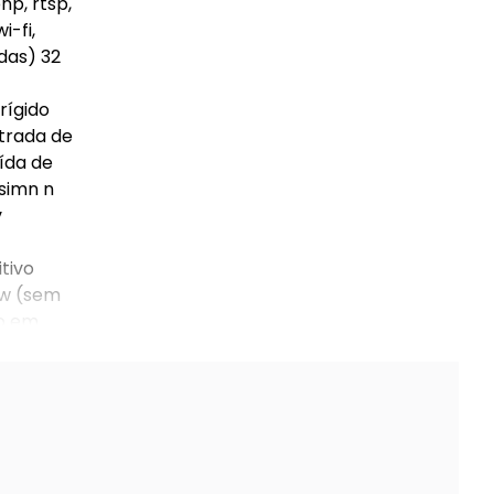
np, rtsp,
i-fi,
das) 32
rígido
ntrada de
aída de
 simn n
v
tivo
0 w (sem
ão em
 rohs.