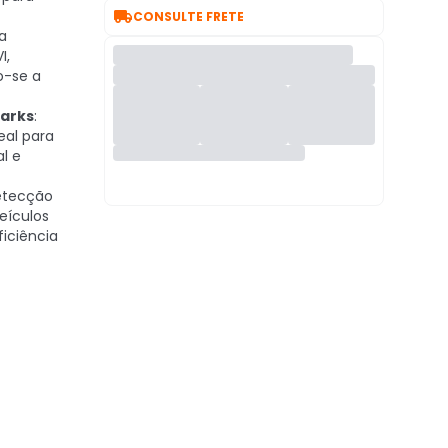

CONSULTE FRETE
ta
I,
o-se a
arks
:
eal para
l e
etecção
eículos
iciência