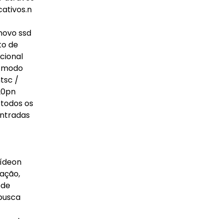
ativos.n
novo ssd
to de
cional
o modo
tsc /
20pn
 todos os
entradas
vídeon
ação,
 de
 busca