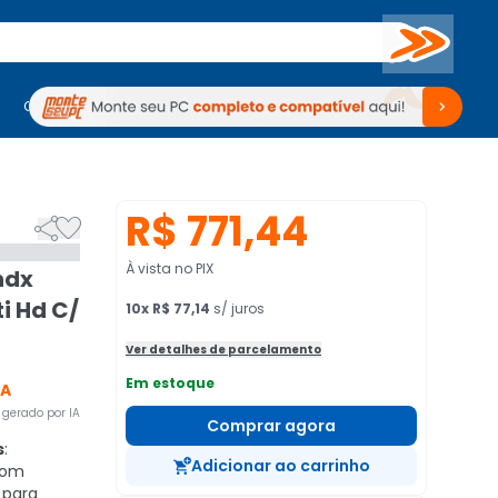
Buscar
PC Gamer
Computadores
Computadores
Periféricos
Periféricos
TV
Venda no KaBuM!
TV
Venda no KaBuM!
R$ 771,44


À vista no PIX
hdx
ti Hd C/
10
x
R$ 77,14
s/ juros
Ver detalhes de parcelamento
Em estoque
CA
gerado por IA
Comprar agora
s
:
Adicionar ao carrinho
com
 para