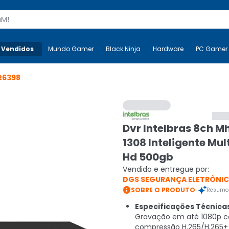
s
 Vendidos
Mais-v-
Mundo Gamer
Mundo Gamer
Black Ninja
Black Ninja
Hardware
Hardware
PC Gamer
26398
Dvr Intelbras 8ch M
1308 Inteligente Mul
Hd 500gb
Vendido e entregue por:
DGS SEGURANÇA ELETRÔNI

SOBRE O PRODUTO
Resumo 
Especificações Técnica
Gravação em até 1080p 
compressão H.265/H.265+