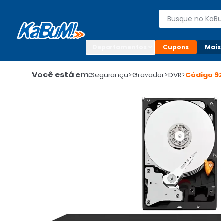
Enviar para:

Buscar produto
Digite o CEP

Departamentos
Cupons
Mais
Você está em:
Segurança
>
Gravador
>
DVR
>
Código
9