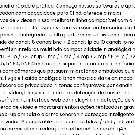
eira rápida e prática. Conheça nossos softwares e aplic
adon com capacidade para 01 hd, oferece o maior
s de vídeos.n n ssd intelbrasn linha compatível com o 
rmazenamento. Já disponível em versões embarcadas dire
 principal integrado de alta performancen sistema opera
e de canais 8 canais bnc + 2 canais ip ou 10 canais ip n
perfil sn intelbras multi hdn compatibilidade²n analógica n
d 1080p / 720pn ip 6 mp / 5mp / 4 mp / 3 mp / 1080p / 7
4h, h.264, h.264bn n áudion suporte a câmeras com áudio
eis com câmeras que possuem microfones embutidos ou 
mi, 1 vga e 1 saída analógica bncn mosaico da telan modo
áscara de privacidade 4 zonas configuráveis por canaln
a de vídeo, bloqueio de câmera, detecção de movimento,
yer) sim, na interface web com plug-in.n n detecção de 
erda de vídeo e mascaramenton ações realizadasn grav
r, pop-up em tela e alarme sonoron n detecção inteligente
ravador: 8 canais utilizando câmera hdcvi / ahd / hdtvin
ano ou veículon n reden porta ethernet 1 conexão rj45