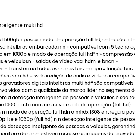
nteligente multi hd
d 500gbn possui modo de operação full hd, detecção inte
ssd intelbras embarcado.n n » compatível com 5 tecnolog
zação em 1080p e modo de operação full hd*n » compressão
s e veículosn » saídas de vídeo vga, hdmi e bncn »
 – transforma todos os canais bnc em ipn » função bnc +
sões com hd e ssdn » edição de áudio e vídeon » compatí
s gravadores digitais intelbras multi hd® são compatívei
senvolvidos com a qualidade da marca líder no segmento d
uem a detecção inteligente de pessoas e veículos e são f
érie 1300 conta com um novo modo de operação (full hd)
n modo de operação full hdn o mhdx 1308 entrega a poss
 lite e 1080p (full hd).n n detecção inteligente de pesso
de detecção inteligente de pessoas e veículos, garantin
n monitore de onde estivern acesse as imagens do gravado