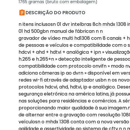
1765 gramas (bruto com embalagem)

DESCRIÇÃO DO PRODUTO
n itens inclusosn 01 dvr intelbras 8ch mhdx 1308 i
01 hd 500gbn manual de fábrican n n
gravador de vídeo multi hd1308 com 8 canais + h
de pessoas e veículos e compatibilidade com o 
hdcvi + ahd + hdtvi + analógica + ipn » visuali
h.265 e h.265+n » detecção inteligente de pessoa
compatibilidade com protocolo onvifn » modo nvr
adiciona câmeras ip ao dvrn » disponível em ver
redes wi-fi através de adaptador usbn n os novo
protocolos hdcvi, ahd, hdtvi, ip e analógico. De
segurança eletrônica na américa latina, já poss
nas soluções para residências e comércios. A s
proporcionando maior qualidade à sua imagem.n 
de alternar entre a gravação com resolução 1080p
veículosn o mhdx 1308 conta com a nova versão 
agilidade e assertividade ao sistema de cftv.n 