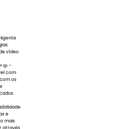
ligente
ias:
 de vídeo
 ip –
vel com
s com os
e
ocados
ibilidade
as e
do mais
r através