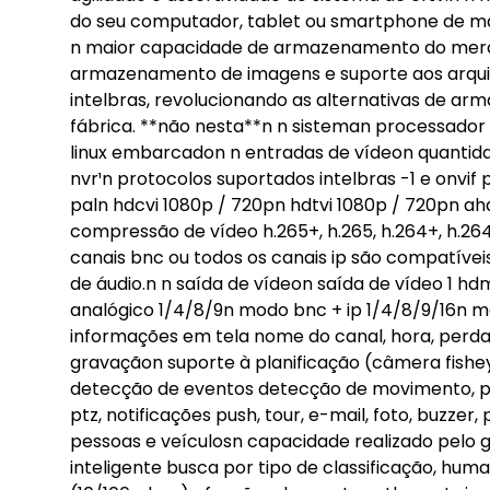
do seu computador, tablet ou smartphone de man
n maior capacidade de armazenamento do merc
armazenamento de imagens e suporte aos arquivo
intelbras, revolucionando as alternativas de a
fábrica. **não nesta**n n sisteman processador
linux embarcadon n entradas de vídeon quantidad
nvr¹n protocolos suportados intelbras -1 e onvif 
paln hdcvi 1080p / 720pn hdtvi 1080p / 720pn ah
compressão de vídeo h.265+, h.265, h.264+, h.26
canais bnc ou todos os canais ip são compatív
de áudio.n n saída de vídeon saída de vídeo 1 hd
analógico 1/4/8/9n modo bnc + ip 1/4/8/9/16n m
informações em tela nome do canal, hora, perd
gravaçãon suporte à planificação (câmera fishe
detecção de eventos detecção de movimento, p
ptz, notificações push, tour, e-mail, foto, buzze
pessoas e veículosn capacidade realizado pelo g
inteligente busca por tipo de classificação, hum