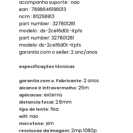
acompanha suporte : nao
ean : 7898646198013
ncm : 85258913
part number : 327801281
modelo : ds-2ce16d0t-itpfs
part number: 327801281
modelo: ds-2ce16d0t-itpfs
garantia com o seller: 2 ano/anos
especificações técnicas
2 anos
garantia com o. Fabricante:
25m
alcance ir infravermelho:
externo
aplicacao:
2.8mm
distancia focal:
fixa
tipo de lente:
nao
wifi:
sim
microfone:
2mp 1080p
resolucao da imagem: