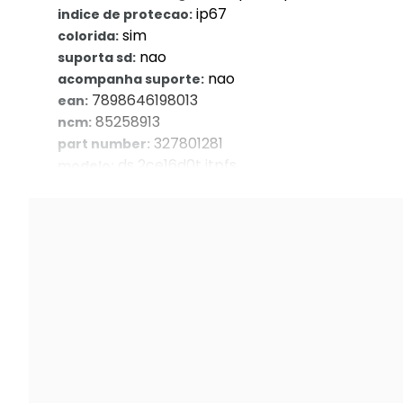
ip67
indice de protecao:
sim
colorida:
nao
suporta sd:
nao
acompanha suporte:
7898646198013
ean:
85258913
ncm:
327801281
part number:
ds 2ce16d0t itpfs
modelo:
2 ano/anos
garantia com o. Seller::