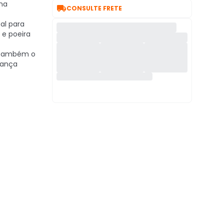
na

CONSULTE FRETE
al para
 e poeira
também o
rança