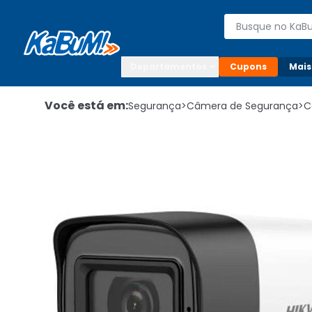
Enviar para:

Buscar produto
Digite o CEP

Departamentos
Cupons
Mais
Você está em:
Segurança
>
Câmera de Segurança
>
C