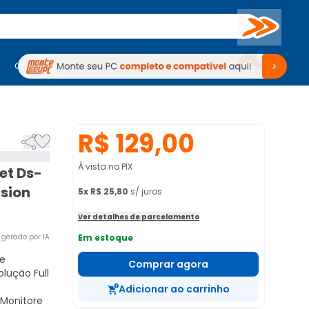
Buscar
PC Gamer
Computadores
Computadores
Periféricos
Periféricos
TV
Venda no KaBuM!
TV
Venda no KaBuM!
R$ 129,00


À vista no PIX
et Ds-
ision
5
x
R$ 25,80
s/ juros
Ver detalhes de parcelamento
gerado por IA
Em estoque
ze
Comprar agora
olução Full
Adicionar ao carrinho
Monitore