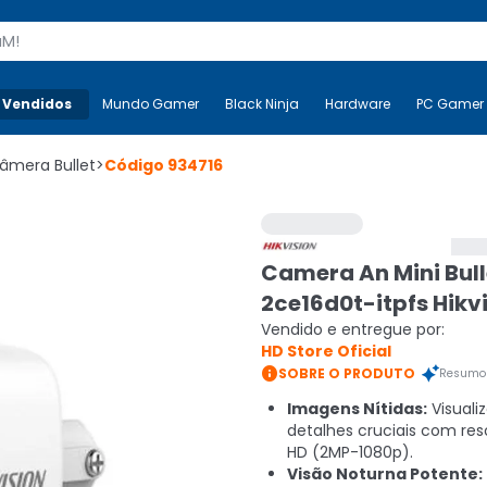
s
 Vendidos
Mais-v-
Mundo Gamer
Mundo Gamer
Black Ninja
Black Ninja
Hardware
Hardware
PC Gamer
âmera Bullet
>
Código
934716
Camera An Mini Bull
2ce16d0t-itpfs Hikv
Vendido e entregue por:
HD Store Oficial

SOBRE O PRODUTO
Resumo 
Imagens Nítidas:
Visuali
detalhes cruciais com res
HD (2MP-1080p).
Visão Noturna Potente: