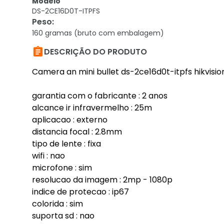
Modelo
DS-2CE16D0T-ITPFS
Peso
:
160 gramas (bruto com embalagem)

DESCRIÇÃO DO PRODUTO
Camera an mini bullet ds-2ce16d0t-itpfs hikvisio
garantia com o fabricante : 2 anos
alcance ir infravermelho : 25m
aplicacao : externo
distancia focal : 2.8mm
tipo de lente : fixa
wifi : nao
microfone : sim
resolucao da imagem : 2mp - 1080p
indice de protecao : ip67
colorida : sim
suporta sd : nao