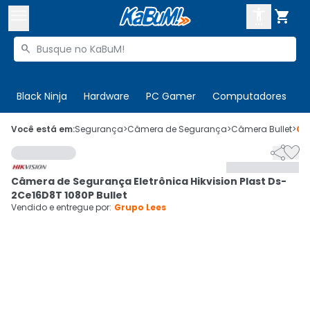



Buscar produtos


Enviar para:
Digite o CEP
Black Ninja
Hardware
PC Gamer
Computadores
P

Olá. Acesse sua conta
Você está em:
Segurança
>
Câmera de Segurança
>
Câmera Bullet
>
Có


ENTRE

Departamentos
Câmera de Segurança Eletrônica Hikvision Plast Ds-
CADASTRE-SE
Cupons

2Ce16D8T 1080P Bullet
Vendido e entregue por:
Grupo Lees
Mais Vendidos

Ativar tradutor em libras
