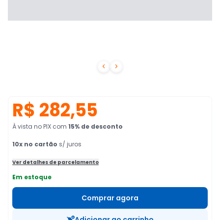


R$ 282,55
À vista no PIX
com
15
% de desconto
10
x no cartão
s/ juros
Ver detalhes de parcelamento
Em estoque
Comprar agora
Adicionar ao carrinho