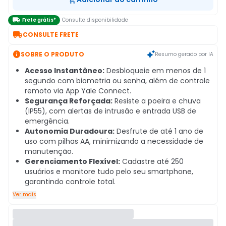

Frete grátis*
Consulte disponibilidade

CONSULTE FRETE

SOBRE O PRODUTO
Resumo gerado por IA
Acesso Instantâneo:
Desbloqueie em menos de 1
segundo com biometria ou senha, além de controle
remoto via App Yale Connect.
Segurança Reforçada:
Resiste a poeira e chuva
(IP55), com alertas de intrusão e entrada USB de
emergência.
Autonomia Duradoura:
Desfrute de até 1 ano de
uso com pilhas AA, minimizando a necessidade de
manutenção.
Gerenciamento Flexível:
Cadastre até 250
usuários e monitore tudo pelo seu smartphone,
garantindo controle total.
Ver mais