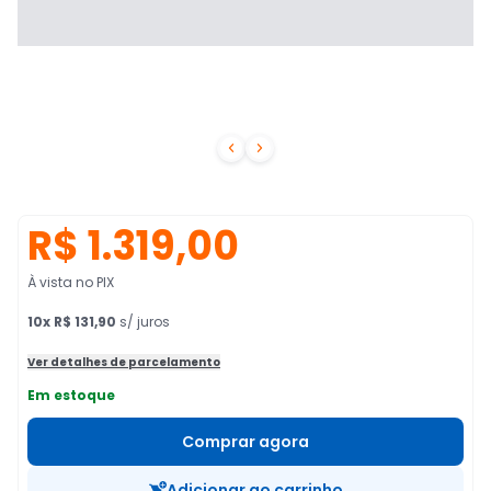


R$ 1.319,00
À vista no PIX
10
x
R$ 131,90
s/ juros
Ver detalhes de parcelamento
Em estoque
Comprar agora
Adicionar ao carrinho