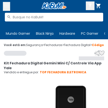



Buscar produtos


Enviar para:
Digite o CEP
Mundo Gamer
Black Ninja
Hardware
PC Gamer
C

Olá. Acesse sua conta
Você está em:
Segurança
>
Fechaduras
>
Fechadura Digital
>
Código
94


ENTRE

Departamentos
Kit Fechadura Digital Gemini Mini C/ Controle Via App
CADASTRE-SE
Cupons

Yale
Vendido e entregue por:
TOP FECHADURA ELETRONICA
Mais Vendidos

Ativar tradutor em libras
