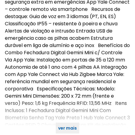
segurança extra em emergências App Yale Connect
– controle remoto via smartphone Recursos de
destaque: Guia de voz em 3 idiomas (PT, EN, ES)
Classificação IP55 – resistente à poeira e chuva
Alertas de violação e intrusão Entrada USB de
emergência caso as pilhas acabem Estrutura
durável em liga de alumínio e aço inox Benefícios do
Combo Fechadura Digital Gemini Mini c/ Controle
Via App Yale: Instalação em portas de 35 a 120 mm
Autonomia de até 1 ano com 4 pilhas AA Integração
com App Yale Connect via Hub Zigbee Marca Yale:
referência mundial em segurança residencial e
corporativa Especificações Técnicas: Modelo:
Gemini Mini Dimensões: 200 x 72 mm (frente e
verso) Peso: 1,6 kg Frequência RFID: 13,56 MHz Itens
Inclusos: 1 Fechadura Digital Gemini Mini Com
Biometria Senha Tag Yale Preta 1 Hub Yale Connect 3
Cartões RFID 2 Chaves mecânicas Kit de instalação,
ver mais
gabarito e manual Garantia de 2 anos