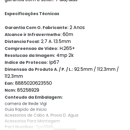
Especificações Técnicas
2 Anos
Garantia Com O. Fabricante:
60m
Alcance ir Infravermelho:
2.7 A. 13.5mm
Distancia Focal:
H.265+
Compreensao de Video:
4mp 2k
Resolucao da Imagem:
Ip67
Indice de Protecao:
92.5mm / 112.3mm /
Dimensao do Produto A. / P. / L.:
112.3mm
8885020623550
Ean:
85258929
Ncm:
Conteudo da Embalagem:
camera de Rede Vigi
Guia Rapido de Inicio
Acessorios de Cabo A. Prova D. Agua
Acessorios Para Montagem
Part Number:
Tpn0585