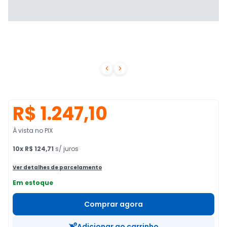


R$ 1.247,10
À vista no PIX
10
x
R$ 124,71
s/ juros
Ver detalhes de parcelamento
Em estoque
Comprar agora
Adicionar ao carrinho