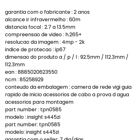
garantia com o fabricante : 2 anos
alcance ir infravermelho : 60m
distancia focal : 2.7 a 13.5mm
compreensao de video : h.265+
resolucao da imagem : 4mp - 2k
indice de protecao : ip67
dimensao do produto a / p / l : 92.5mm / 112.3mm /
112.3mm
ean : 8885020623550
ncm : 85258929
conteudo da embalagem : camera de rede vigi guia
rapido de inicio acessorios de cabo a prova d agua
acessorios para montagem
part number : tpn0585
modelo : insight s445zi
part number: tpn0585
modelo: insight s445zi
garantia com o seller: 7 dia/dias