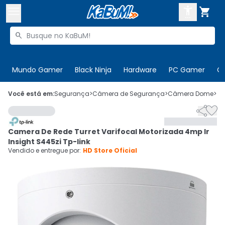



Buscar produtos


Enviar para:
Digite o CEP
Mundo Gamer
Black Ninja
Hardware
PC Gamer
C

Olá. Acesse sua conta
Você está em:
Segurança
>
Câmera de Segurança
>
Câmera Dome
>
C


ENTRE

Departamentos
Camera De Rede Turret Varifocal Motorizada 4mp Ir
CADASTRE-SE
Cupons

Insight S445zi Tp-link
Vendido e entregue por:
HD Store Oficial
Mais Vendidos

Ativar tradutor em libras
