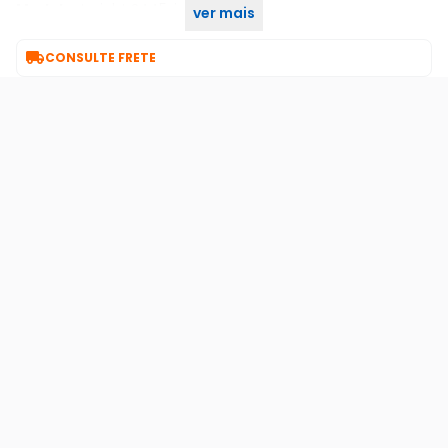
Modelo:
Insight S445zi
ver mais
Garantia Com O. Seller::
7 Dia/dias

CONSULTE FRETE