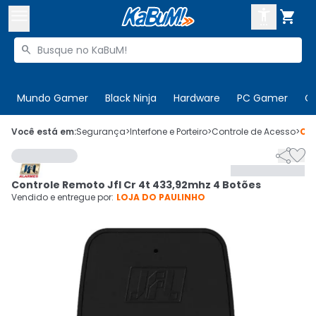



Buscar produtos


Enviar para:
Digite o CEP
Mundo Gamer
Black Ninja
Hardware
PC Gamer
C

Olá. Acesse sua conta
Você está em:
Segurança
>
Interfone e Porteiro
>
Controle de Acesso
>
Có


ENTRE

Departamentos
Controle Remoto Jfl Cr 4t 433,92mhz 4 Botões
CADASTRE-SE
Cupons

Vendido e entregue por:
LOJA DO PAULINHO
Mais Vendidos

Ativar tradutor em libras
