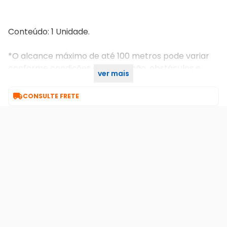
Conteúdo: 1 Unidade.
*O alcance máximo de até 100 metros pode variar
conforme condições de instalação, obstáculos e
ver mais
interferências do ambiente.

CONSULTE FRETE