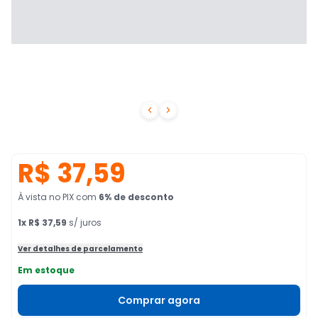


R$ 37,59
À vista no PIX
com
6
% de desconto
1
x
R$ 37,59
s/ juros
Ver detalhes de parcelamento
Em estoque
Comprar agora