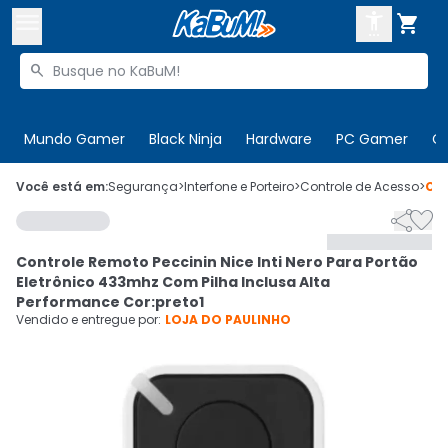



Buscar produtos


Enviar para:
Digite o CEP
Mundo Gamer
Black Ninja
Hardware
PC Gamer
C

Olá. Acesse sua conta
Você está em:
Segurança
>
Interfone e Porteiro
>
Controle de Acesso
>
Có


ENTRE

Departamentos
Controle Remoto Peccinin Nice Inti Nero Para Portão
CADASTRE-SE
Cupons

Eletrônico 433mhz Com Pilha Inclusa Alta
Performance Cor:preto1
Mais Vendidos

Vendido e entregue por:
LOJA DO PAULINHO
Ativar tradutor em libras
