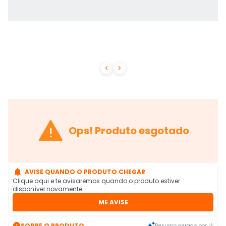



Ops! Produto esgotado

AVISE QUANDO O PRODUTO CHEGAR
Clique aqui e te avisaremos quando o produto estiver
disponível novamente
ME AVISE

SOBRE O PRODUTO
Resumo gerado por IA