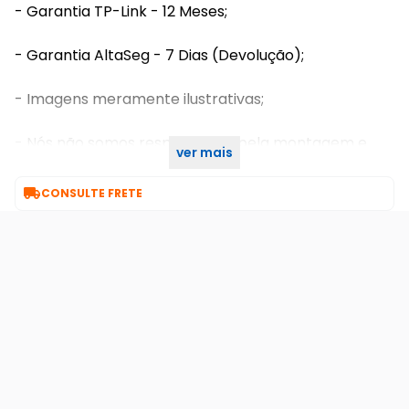
- Garantia TP-Link - 12 Meses;
- Garantia AltaSeg - 7 Dias (Devolução);
- Imagens meramente ilustrativas;
- Nós não somos responsáveis pela montagem e
ver mais
instalação dos produtos.

CONSULTE FRETE