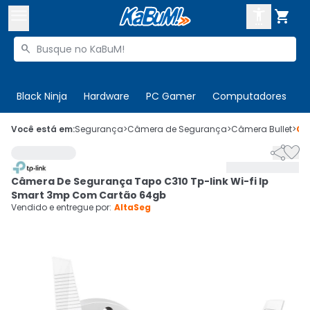



Buscar produtos


Enviar para:
Digite o CEP
Black Ninja
Hardware
PC Gamer
Computadores
P

Olá. Acesse sua conta
Você está em:
Segurança
>
Câmera de Segurança
>
Câmera Bullet
>
Có


ENTRE

Departamentos
Câmera De Segurança Tapo C310 Tp-link Wi-fi Ip
CADASTRE-SE
Cupons

Smart 3mp Com Cartão 64gb
Vendido e entregue por:
AltaSeg
Mais Vendidos

Ativar tradutor em libras
