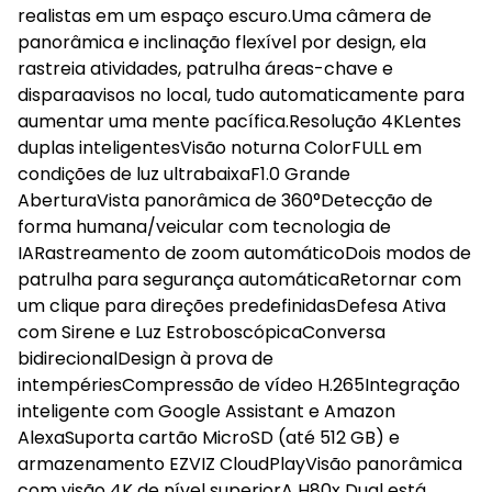
realistas em um espaço escuro.Uma câmera de
panorâmica e inclinação flexível por design, ela
rastreia atividades, patrulha áreas-chave e
disparaavisos no local, tudo automaticamente para
aumentar uma mente pacífica.Resolução 4KLentes
duplas inteligentesVisão noturna ColorFULL em
condições de luz ultrabaixaF1.0 Grande
AberturaVista panorâmica de 360°Detecção de
forma humana/veicular com tecnologia de
IARastreamento de zoom automáticoDois modos de
patrulha para segurança automáticaRetornar com
um clique para direções predefinidasDefesa Ativa
com Sirene e Luz EstroboscópicaConversa
bidirecionalDesign à prova de
intempériesCompressão de vídeo H.265Integração
inteligente com Google Assistant e Amazon
AlexaSuporta cartão MicroSD (até 512 GB) e
armazenamento EZVIZ CloudPlayVisão panorâmica
com visão 4K de nível superiorA H80x Dual está