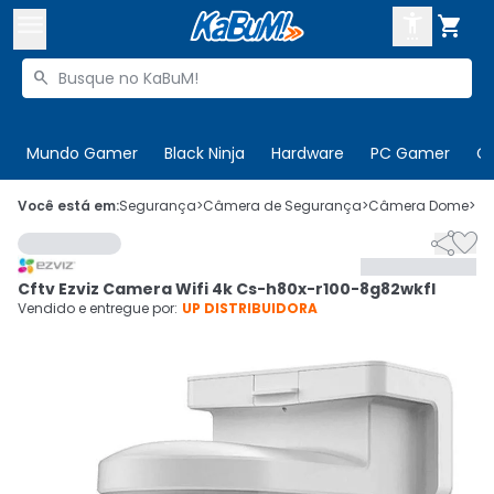



Buscar produtos


Enviar para:
Digite o CEP
Mundo Gamer
Black Ninja
Hardware
PC Gamer
C

Olá. Acesse sua conta
Você está em:
Segurança
>
Câmera de Segurança
>
Câmera Dome
>
C


ENTRE

Departamentos
Cftv Ezviz Camera Wifi 4k Cs-h80x-r100-8g82wkfl
CADASTRE-SE
Cupons

Vendido e entregue por:
UP DISTRIBUIDORA
Mais Vendidos

Ativar tradutor em libras
