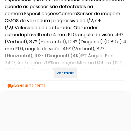
quando as pessoas são detectadas na
câmera.EspecificaçõesCâmeraSensor de imagem
CMOS de varredura progressiva de 1/2,7 +
1/2,9Velocidade do obturador Obturador
autoadaptávelLente 4 mm F1.0, ângulo de visão: 46°
(Vertical), 87° (Horizontal), 103° (Diagonal) (1080p) 4
mm F1.6, ângulo de visão: 46° (Vertical), 87°
(Horizontal), 103° (Diagonal) (4K)PT Ângulo Pan:
340°, Inclinação: 70°Iluminação Mínima 0,01 Lux (F1.0,
AGC ON), 0 Lux com IR (*os dados são obtidos dos
ver mais
laboratórios EZVIZ)Mo...

CONSULTE FRETE