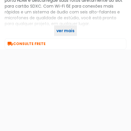
porta HDMI e descarregue suas fotos diretamente do slot
para cartão SDXC. Com Wi-Fi 6E para conexões mais
rápidas e um sistema de áudio com seis alto-falantes e
microfones de qualidade de estúdio, você está pronto
para qualquer projeto, em qualquer lugar.
ver mais
Adquira o seu no KaBuM!

CONSULTE FRETE