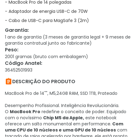
- MacBook Pro de 14 polegadas
- Adaptador de energia USB-C de 70W
- Cabo de USB-C para MagSafe 3 (2m)
Garantia
:
1 ano de garantia (3 meses de garantia legal + 9 meses de
garantia contratual junto ao fabricante)
Peso
:
2001 gramas (bruto com embalagem)
Código Anatel
:
36452501993

DESCRIÇÃO DO PRODUTO
MacBook Pro de 14"", M5,24GB RAM, SSD 1TB, Prateado
Desempenho Profissional. Inteligência Revolucionária.
O
MacBook Pro
redefine o conceito de poder. Equipado
com o novíssimo
Chip M5 da Apple,
este notebook
oferece um salto monumental em performance.
Com
uma CPU de 10 núcleos e uma GPU de 10 núcleos
com
traçado de raios acelerado por hardware, ele está pronto