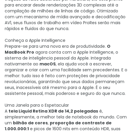
para encarar desde renderizações 3D complexas até a
compilação de milhões de linhas de código. Otimizado
com um mecanismo de mídia avançado e decodificação
AV1, seus fluxos de trabalho em vídeo ProRes serão mais
rápidos e fluidos do que nunca.
Conheça a Apple Intelligence
Prepare-se para uma nova era de produtividade.
O
MacBook Pro
agora conta com a Apple Intelligence, o
sistema de inteligência pessoal da Apple. Integrada
nativamente ao
macOS
, ela ajuda você a escrever,
organizar e criar com uma facilidade sem precedentes. E o
melhor: tudo isso é feito com proteções de privacidade
revolucionárias, garantindo que seus dados permaneçam
seus, inacessíveis até mesmo para a Apple. É o seu
assistente pessoal, mais poderoso e seguro do que nunca.
Uma Janela para o Espetacular
A
tela Liquid Retina XDR de 14,2 polegadas
é,
simplesmente, a melhor tela de notebook do mundo. Com
um
bilhão de cores
,
proporção de contraste de
1.000.000:1
e picos de 1600 nits em conteúdo HDR, suas