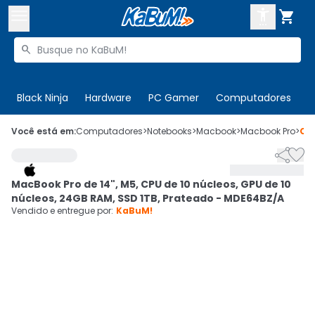



Buscar produtos


Enviar para:
Digite o CEP
Black Ninja
Hardware
PC Gamer
Computadores
P

Olá. Acesse sua conta
Você está em:
Computadores
>
Notebooks
>
Macbook
>
Macbook Pro
>
Có


ENTRE

Departamentos
MacBook Pro de 14", M5, CPU de 10 núcleos, GPU de 10
CADASTRE-SE
Cupons

núcleos, 24GB RAM, SSD 1TB, Prateado - MDE64BZ/A
Vendido e entregue por:
KaBuM!
Mais Vendidos

Ativar tradutor em libras
