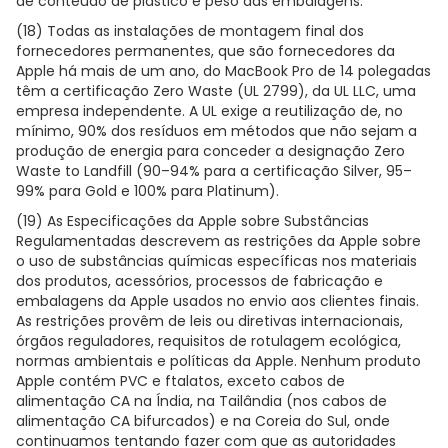
de conteúdo de plástico e peso das embalagens.
(18) Todas as instalações de montagem final dos
fornecedores permanentes, que são fornecedores da
Apple há mais de um ano, do MacBook Pro de 14 polegadas
têm a certificação Zero Waste (UL 2799), da UL LLC, uma
empresa independente. A UL exige a reutilização de, no
mínimo, 90% dos resíduos em métodos que não sejam a
produção de energia para conceder a designação Zero
Waste to Landfill (90–94% para a certificação Silver, 95–
99% para Gold e 100% para Platinum).
(19) As Especificações da Apple sobre Substâncias
Regulamentadas descrevem as restrições da Apple sobre
o uso de substâncias químicas específicas nos materiais
dos produtos, acessórios, processos de fabricação e
embalagens da Apple usados no envio aos clientes finais.
As restrições provêm de leis ou diretivas internacionais,
órgãos reguladores, requisitos de rotulagem ecológica,
normas ambientais e políticas da Apple. Nenhum produto
Apple contém PVC e ftalatos, exceto cabos de
alimentação CA na Índia, na Tailândia (nos cabos de
alimentação CA bifurcados) e na Coreia do Sul, onde
continuamos tentando fazer com que as autoridades