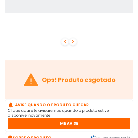



Ops! Produto esgotado

AVISE QUANDO O PRODUTO CHEGAR
Clique aqui e te avisaremos quando o produto estiver
disponível novamente
ME AVISE

SOBRE O PRODUTO
Resumo gerado por IA