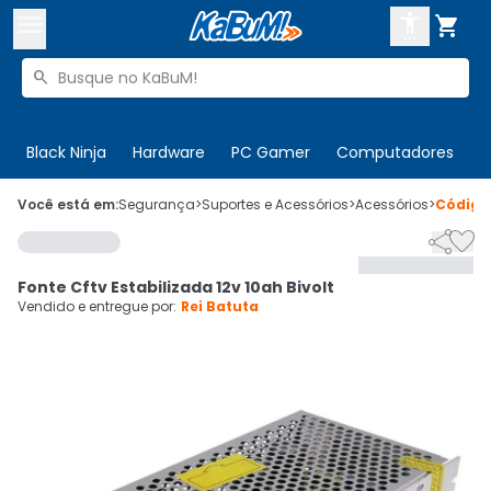



Buscar produtos


Enviar para:
Digite o CEP
Black Ninja
Hardware
PC Gamer
Computadores
P

Olá. Acesse sua conta
Você está em:
Segurança
>
Suportes e Acessórios
>
Acessórios
>
Códig


ENTRE

Departamentos
Fonte Cftv Estabilizada 12v 10ah Bivolt
CADASTRE-SE
Cupons

Vendido e entregue por:
Rei Batuta
Mais Vendidos

Ativar tradutor em libras
