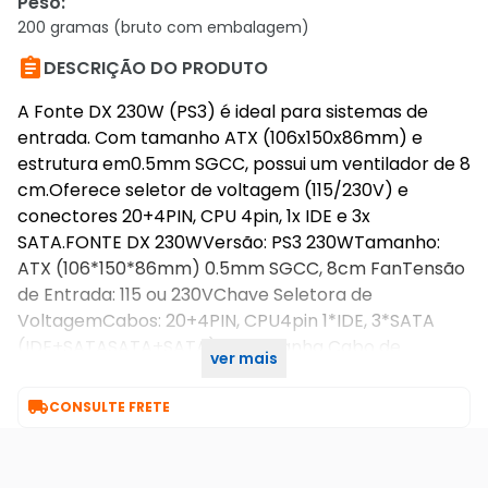
Peso
:
200 gramas (bruto com embalagem)

DESCRIÇÃO DO PRODUTO
A Fonte DX 230W (PS3) é ideal para sistemas de
entrada. Com tamanho ATX (106x150x86mm) e
estrutura em0.5mm SGCC, possui um ventilador de 8
cm.Oferece seletor de voltagem (115/230V) e
conectores 20+4PIN, CPU 4pin, 1x IDE e 3x
SATA.FONTE DX 230WVersão: PS3 230WTamanho:
ATX (106*150*86mm) 0.5mm SGCC, 8cm FanTensão
de Entrada: 115 ou 230VChave Seletora de
VoltagemCabos: 20+4PIN, CPU4pin 1*IDE, 3*SATA
(IDE+SATASATA+SATA)Acompanha Cabo de
ver mais
Alimentação

CONSULTE FRETE