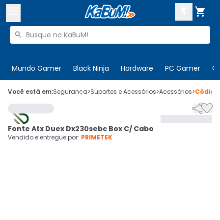



Buscar produtos


Enviar para:
Digite o CEP
Mundo Gamer
Black Ninja
Hardware
PC Gamer
C

Olá. Acesse sua conta
Você está em:
Segurança
>
Suportes e Acessórios
>
Acessórios
>
Códig


ENTRE

Departamentos
Fonte Atx Duex Dx230sebc Box C/ Cabo
CADASTRE-SE
Cupons

Vendido e entregue por:
PRIMETEK
Mais Vendidos

Ativar tradutor em libras
