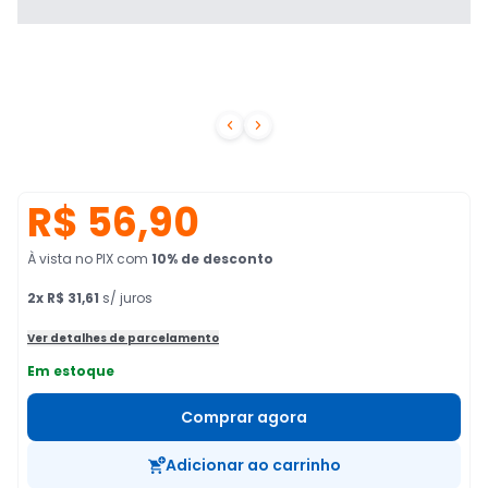


R$ 56,90
À vista no PIX
com
10
% de desconto
2
x
R$ 31,61
s/ juros
Ver detalhes de parcelamento
Em estoque
Comprar agora
Adicionar ao carrinho