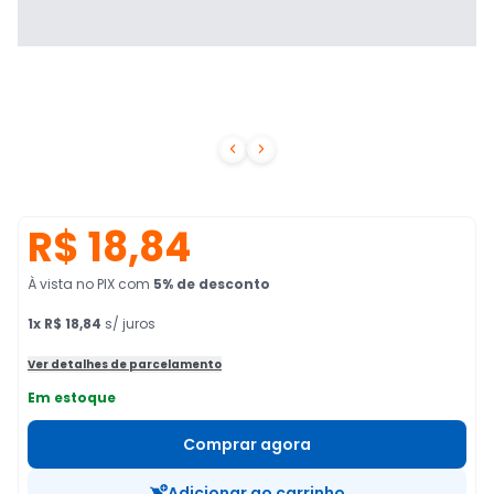


R$ 18,84
À vista no PIX
com
5
% de desconto
1
x
R$ 18,84
s/ juros
Ver detalhes de parcelamento
Em estoque
Comprar agora
Adicionar ao carrinho