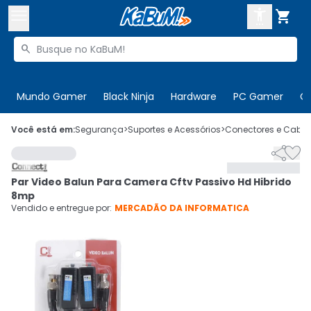



Buscar produtos


Enviar para:
Digite o CEP
Mundo Gamer
Black Ninja
Hardware
PC Gamer
C

Olá. Acesse sua conta
Você está em:
Segurança
>
Suportes e Acessórios
>
Conectores e Cabo


ENTRE

Departamentos
Par Video Balun Para Camera Cftv Passivo Hd Hibrido
CADASTRE-SE
Cupons

8mp
Vendido e entregue por:
MERCADÃO DA INFORMATICA
Mais Vendidos

Ativar tradutor em libras
