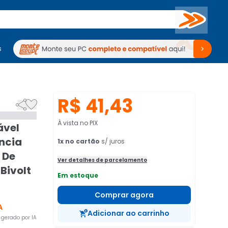
Buscar
s
mputadores
Periféricos
Periféricos
TV
Venda no KaBuM!
TV
Venda no KaBuM!
R$ 41,43


À vista no PIX
ável
ncia
1
x no cartão
s/ juros
e De
Ver detalhes de parcelamento
Bivolt
Em estoque
Comprar agora
A
Adicionar ao carrinho
gerado por IA