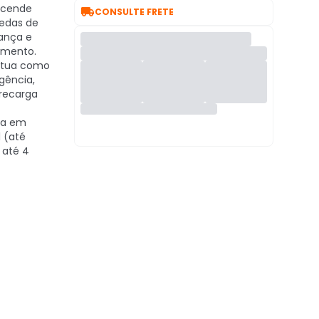
cende

CONSULTE FRETE
edas de
rança e
omento.
tua como
gência,
recarga
ja em
l (até
 até 4