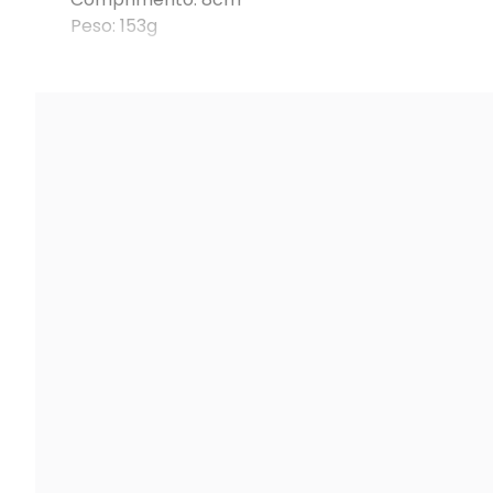
Peso: 153g
LOJAS MILEMON AGRADECE SUA COMPRA