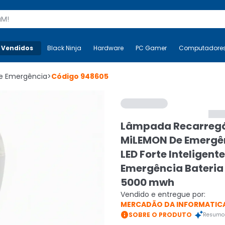
s
 Vendidos
Mais-v-
Black Ninja
Black Ninja
Hardware
Hardware
PC Gamer
PC Gamer
Computadore
Co
e Emergência
>
Código
948605
Lâmpada Recarreg
MiLEMON De Emergê
LED Forte Inteligent
Emergência Bateria 
5000 mwh
Vendido e entregue por:
MERCADÃO DA INFORMATIC

SOBRE O PRODUTO
Resumo 