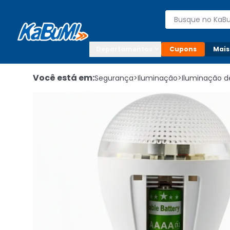
Enviar para:

Buscar produto
Digite o CEP

Departamentos
Cupons
Mais
Você está em:
Segurança
>
Iluminação
>
Iluminação d