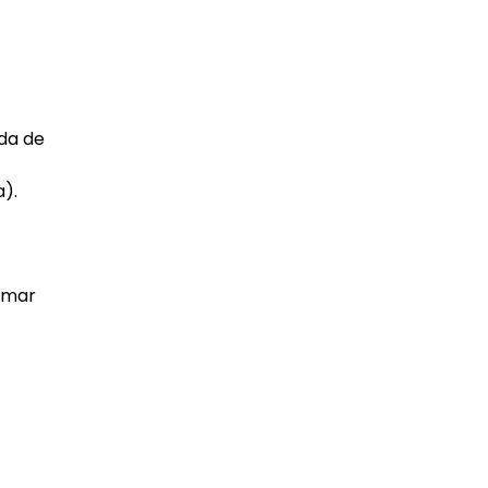
da de
).
ormar