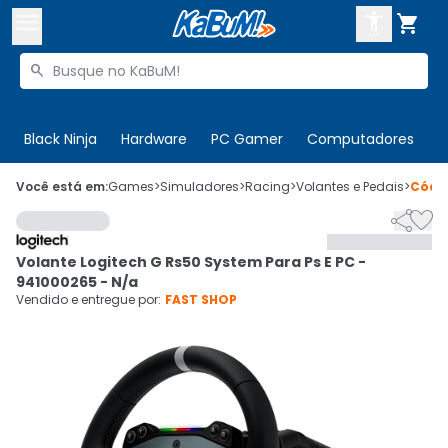



Buscar produtos


Enviar para:
Digite o CEP
Black Ninja
Hardware
PC Gamer
Computadores
P

Olá. Acesse sua conta
Você está em:
Games
>
Simuladores
>
Racing
>
Volantes e Pedais
>
Códi


ENTRE

Departamentos
Volante Logitech G Rs50 System Para Ps E PC -
CADASTRE-SE
Cupons

941000265 - N/a
Vendido e entregue por:
FAST SHOP
Mais Vendidos

Ativar tradutor em libras
