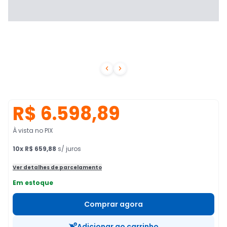


R$ 6.598,89
À vista no PIX
10
x
R$ 659,88
s/ juros
Ver detalhes de parcelamento
Em estoque
Comprar agora
Adicionar ao carrinho