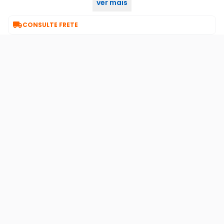
ver mais
na
Categoria Garantia Estendida :

CONSULTE FRETE