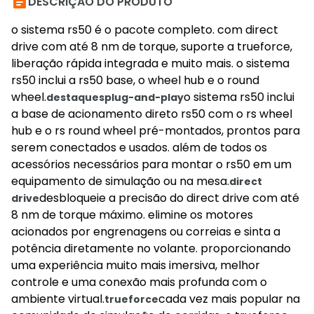

DESCRIÇÃO DO PRODUTO
o sistema rs50 é o pacote completo. com direct
drive com até 8 nm de torque, suporte a trueforce,
liberação rápida integrada e muito mais. o sistema
rs50 inclui a rs50 base, o wheel hub e o round
wheel.
o sistema rs50 inclui
destaques
plug-and-play
a base de acionamento direto rs50 com o rs wheel
hub e o rs round wheel pré-montados, prontos para
serem conectados e usados. além de todos os
acessórios necessários para montar o rs50 em um
equipamento de simulação ou na mesa.
direct
desbloqueie a precisão do direct drive com até
drive
8 nm de torque máximo. elimine os motores
acionados por engrenagens ou correias e sinta a
potência diretamente no volante. proporcionando
uma experiência muito mais imersiva, melhor
controle e uma conexão mais profunda com o
ambiente virtual.
cada vez mais popular na
trueforce