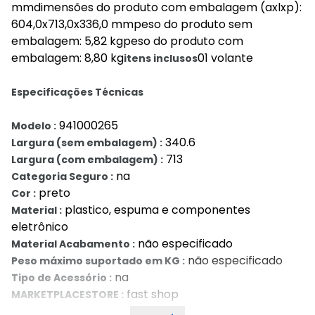
mmdimensões do produto com embalagem (axlxp):
604,0x713,0x336,0 mmpeso do produto sem
embalagem: 5,82 kgpeso do produto com
embalagem: 8,80 kg
01 volante
itens inclusos
Especificações Técnicas
941000265
Modelo :
340.6
Largura (sem embalagem) :
713
Largura (com embalagem) :
na
Categoria Seguro :
preto
Cor :
plastico, espuma e componentes
Material :
eletrônico
não especificado
Material Acabamento :
não especificado
Peso máximo suportado em KG :
na
Tipo de Acessório :
fast shop
MARKETPLACESTORE :