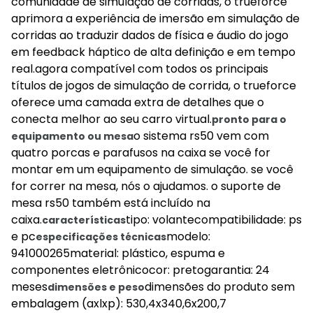
comunidade de simulação de corridas, o trueforce
aprimora a experiência de imersão em simulação de
corridas ao traduzir dados de física e áudio do jogo
em feedback háptico de alta definição e em tempo
real.agora compatível com todos os principais
títulos de jogos de simulação de corrida, o trueforce
oferece uma camada extra de detalhes que o
conecta melhor ao seu carro virtual.
pronto para o
o sistema rs50 vem com
equipamento ou mesa
quatro porcas e parafusos na caixa se você for
montar em um equipamento de simulação. se você
for correr na mesa, nós o ajudamos. o suporte de
mesa rs50 também está incluído na
caixa.
tipo: volantecompatibilidade: ps
características
e pc
modelo:
especificações técnicas
941000265material: plástico, espuma e
componentes eletrônicocor: pretogarantia: 24
meses
dimensões do produto sem
dimensões e peso
embalagem (axlxp): 530,4x340,6x200,7