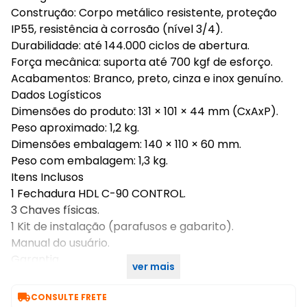
Construção: Corpo metálico resistente, proteção
IP55, resistência à corrosão (nível 3/4).
Durabilidade: até 144.000 ciclos de abertura.
Força mecânica: suporta até 700 kgf de esforço.
Acabamentos: Branco, preto, cinza e inox genuíno.
Dados Logísticos
Dimensões do produto: 131 × 101 × 44 mm (CxAxP).
Peso aproximado: 1,2 kg.
Dimensões embalagem: 140 × 110 × 60 mm.
Peso com embalagem: 1,3 kg.
Itens Inclusos
1 Fechadura HDL C-90 CONTROL.
3 Chaves físicas.
1 Kit de instalação (parafusos e gabarito).
Manual do usuário.
Garantia
ver mais
12 meses contra defeitos de fabricação.

CONSULTE FRETE