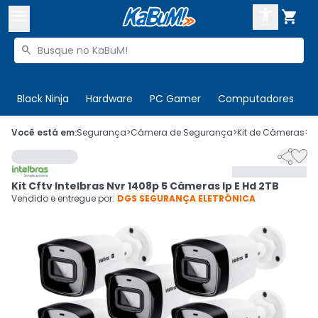



Buscar produtos


Enviar para:
Digite o CEP
Black Ninja
Hardware
PC Gamer
Computadores
P

Olá. Acesse sua conta
Você está em:
Segurança
>
Câmera de Segurança
>
Kit de Câmeras
>
C


ENTRE

Departamentos
Kit Cftv Intelbras Nvr 1408p 5 Câmeras Ip E Hd 2TB
CADASTRE-SE
Cupons

Vendido e entregue por:
DGS SEGURANÇA ELETRÔNICA
Mais Vendidos

Ativar tradutor em libras
