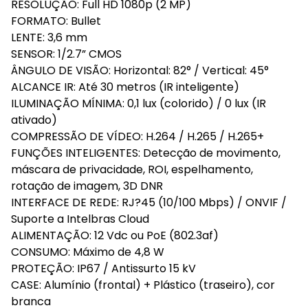
RESOLUÇÃO: Full HD 1080p (2 MP)
FORMATO: Bullet
LENTE: 3,6 mm
SENSOR: 1/2.7” CMOS
ÂNGULO DE VISÃO: Horizontal: 82° / Vertical: 45°
ALCANCE IR: Até 30 metros (IR inteligente)
ILUMINAÇÃO MÍNIMA: 0,1 lux (colorido) / 0 lux (IR
ativado)
COMPRESSÃO DE VÍDEO: H.264 / H.265 / H.265+
FUNÇÕES INTELIGENTES: Detecção de movimento,
máscara de privacidade, ROI, espelhamento,
rotação de imagem, 3D DNR
INTERFACE DE REDE: RJ?45 (10/100 Mbps) / ONVIF /
Suporte a Intelbras Cloud
ALIMENTAÇÃO: 12 Vdc ou PoE (802.3af)
CONSUMO: Máximo de 4,8 W
PROTEÇÃO: IP67 / Antissurto 15 kV
CASE: Alumínio (frontal) + Plástico (traseiro), cor
branca