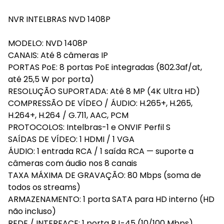
NVR INTELBRAS NVD 1408P
MODELO: NVD 1408P
CANAIS: Até 8 câmeras IP
PORTAS PoE: 8 portas PoE integradas (802.3af/at,
até 25,5 W por porta)
RESOLUÇÃO SUPORTADA: Até 8 MP (4K Ultra HD)
COMPRESSÃO DE VÍDEO / ÁUDIO: H.265+, H.265,
H.264+, H.264 / G.711, AAC, PCM
PROTOCOLOS: Intelbras-1 e ONVIF Perfil S
SAÍDAS DE VÍDEO: 1 HDMI / 1 VGA
ÁUDIO: 1 entrada RCA / 1 saída RCA — suporte a
câmeras com áudio nos 8 canais
TAXA MÁXIMA DE GRAVAÇÃO: 80 Mbps (soma de
todos os streams)
ARMAZENAMENTO: 1 porta SATA para HD interno (HD
não incluso)
REDE / INTERFACE: 1 porta RJ-45 (10/100 Mbps),