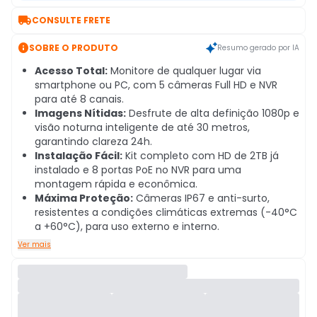

CONSULTE FRETE

SOBRE O PRODUTO
Resumo gerado por IA
Acesso Total:
Monitore de qualquer lugar via
smartphone ou PC, com 5 câmeras Full HD e NVR
para até 8 canais.
Imagens Nítidas:
Desfrute de alta definição 1080p e
visão noturna inteligente de até 30 metros,
garantindo clareza 24h.
Instalação Fácil:
Kit completo com HD de 2TB já
instalado e 8 portas PoE no NVR para uma
montagem rápida e econômica.
Máxima Proteção:
Câmeras IP67 e anti-surto,
resistentes a condições climáticas extremas (-40°C
a +60°C), para uso externo e interno.
Ver mais