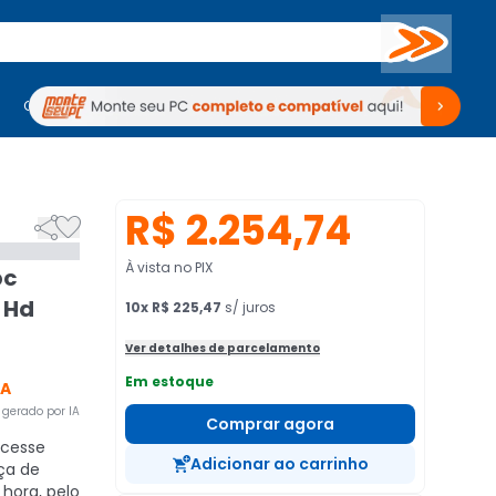
Buscar
PC Gamer
Computadores
Computadores
Periféricos
Periféricos
TV
Venda no KaBuM!
TV
Venda no KaBuM!
R$ 2.254,74


À vista no PIX
pc
 Hd
10
x
R$ 225,47
s/ juros
Ver detalhes de parcelamento
Em estoque
CA
gerado por IA
Comprar agora
cesse
Adicionar ao carrinho
ça de
 hora, pelo