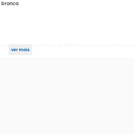
or branca
ICAÇÃO PARA TODO O KIT, EXCETO O HD QUE POSSUI GA
ver mais