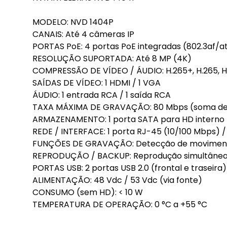
MODELO: NVD 1404P
CANAIS: Até 4 câmeras IP
PORTAS PoE: 4 portas PoE integradas (802.3af/at
RESOLUÇÃO SUPORTADA: Até 8 MP (4K)
COMPRESSÃO DE VÍDEO / ÁUDIO: H.265+, H.265, H.
SAÍDAS DE VÍDEO: 1 HDMI / 1 VGA
ÁUDIO: 1 entrada RCA / 1 saída RCA
TAXA MÁXIMA DE GRAVAÇÃO: 80 Mbps (soma de 
ARMAZENAMENTO: 1 porta SATA para HD interno 
REDE / INTERFACE: 1 porta RJ-45 (10/100 Mbps) / 
FUNÇÕES DE GRAVAÇÃO: Detecção de movimento
REPRODUÇÃO / BACKUP: Reprodução simultânea de
PORTAS USB: 2 portas USB 2.0 (frontal e traseira)
ALIMENTAÇÃO: 48 Vdc / 53 Vdc (via fonte)
CONSUMO (sem HD): < 10 W
TEMPERATURA DE OPERAÇÃO: 0 °C a +55 °C