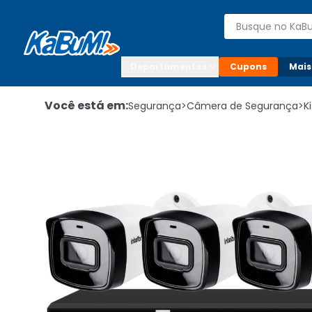
Enviar para:

Buscar produto
Digite o CEP

Departamentos
Cupons
Mais
Você está em:
Segurança
>
Câmera de Segurança
>
K