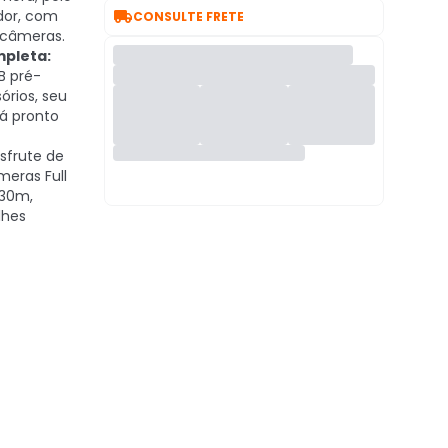

or, com
CONSULTE FRETE
 câmeras.
mpleta:
B pré-
órios, seu
á pronto
sfrute de
eras Full
 30m,
lhes