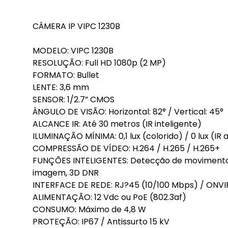
CÂMERA IP VIPC 1230B
MODELO: VIPC 1230B
RESOLUÇÃO: Full HD 1080p (2 MP)
FORMATO: Bullet
LENTE: 3,6 mm
SENSOR: 1/2.7” CMOS
ÂNGULO DE VISÃO: Horizontal: 82° / Vertical: 45°
ALCANCE IR: Até 30 metros (IR inteligente)
ILUMINAÇÃO MÍNIMA: 0,1 lux (colorido) / 0 lux (IR 
COMPRESSÃO DE VÍDEO: H.264 / H.265 / H.265+
FUNÇÕES INTELIGENTES: Detecção de movimento,
imagem, 3D DNR
INTERFACE DE REDE: RJ?45 (10/100 Mbps) / ONVIF
ALIMENTAÇÃO: 12 Vdc ou PoE (802.3af)
CONSUMO: Máximo de 4,8 W
PROTEÇÃO: IP67 / Antissurto 15 kV