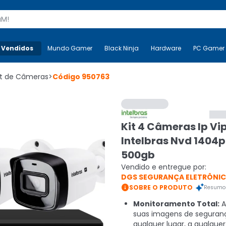
s
 Vendidos
Mais-v-
Mundo Gamer
Mundo Gamer
Black Ninja
Black Ninja
Hardware
Hardware
PC Gamer
it de Câmeras
>
Código
950763
Kit 4 Câmeras Ip Vi
Intelbras Nvd 1404p
500gb
Vendido e entregue por:
DGS SEGURANÇA ELETRÔNI

SOBRE O PRODUTO
Resumo 
Monitoramento Total:
A
suas imagens de seguran
qualquer lugar, a qualquer