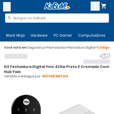



Buscar produtos


Enviar para:
Digite o CEP
Black Ninja
Hardware
PC Gamer
Computadores
P

Olá. Acesse sua conta
Você está em:
Segurança
>
Fechaduras
>
Fechadura Digital
>
Código
9


ENTRE

Departamentos
Kit Fechadura Digital Ymc 420w Preto E Cromado Com
CADASTRE-SE
Cupons

Hub Yale
Vendido e entregue por:
INOVAR METAIS
Mais Vendidos

Ativar tradutor em libras
