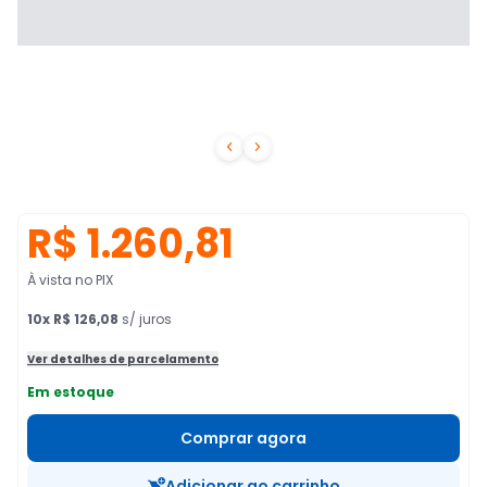


R$ 1.260,81
À vista no PIX
10
x
R$ 126,08
s/ juros
Ver detalhes de parcelamento
Em estoque
Comprar agora
Adicionar ao carrinho