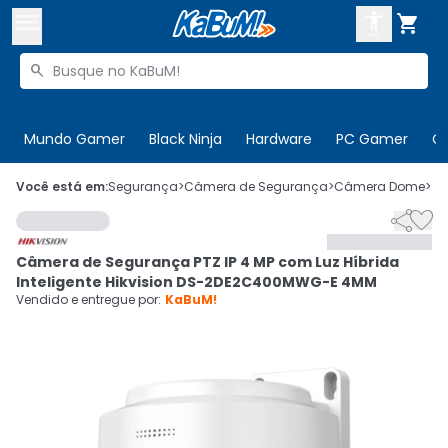



Buscar produtos


Enviar para:
Digite o CEP
Mundo Gamer
Black Ninja
Hardware
PC Gamer
C

Olá. Acesse sua conta
Você está em:
Segurança
>
Câmera de Segurança
>
Câmera Dome
>
C


ENTRE

Departamentos
Câmera de Segurança PTZ IP 4 MP com Luz Híbrida
CADASTRE-SE
Cupons

Inteligente Hikvision DS-2DE2C400MWG-E 4MM
Vendido e entregue por:
KaBuM!
Mais Vendidos

Ativar tradutor em libras
