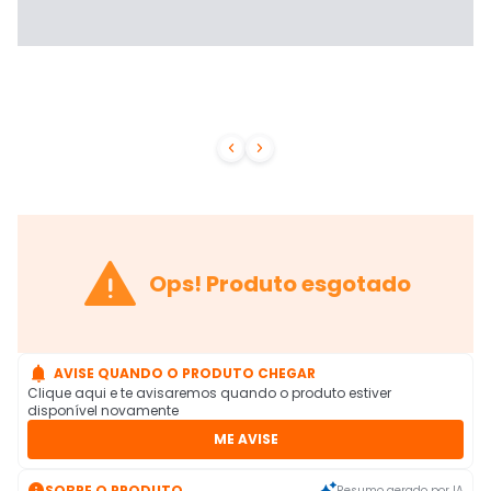



Ops! Produto esgotado

AVISE QUANDO O PRODUTO CHEGAR
Clique aqui e te avisaremos quando o produto estiver
disponível novamente
ME AVISE

SOBRE O PRODUTO
Resumo gerado por IA