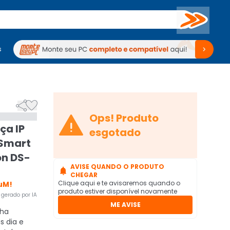
Buscar
s
mputadores
Periféricos
Periféricos
TV
Venda no KaBuM!
TV
Venda no KaBuM!



Ops! Produto
ça IP
esgotado
 Smart
on DS-
AVISE QUANDO O PRODUTO

CHEGAR
Clique aqui e te avisaremos quando o
uM!
produto estiver disponível novamente
gerado por IA
ME AVISE
ha
s dia e