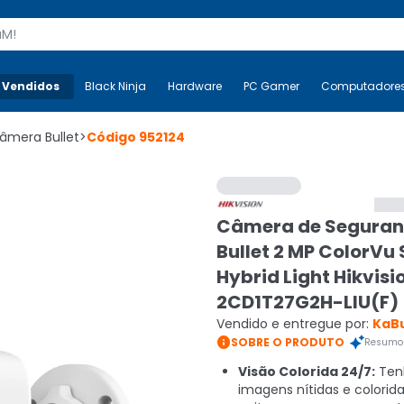
s
 Vendidos
Mais-v-
Black Ninja
Black Ninja
Hardware
Hardware
PC Gamer
PC Gamer
Computadore
Co
âmera Bullet
>
Código
952124
Câmera de Seguran
Bullet 2 MP ColorVu
Hybrid Light Hikvisi
2CD1T27G2H-LIU(F)
Vendido e entregue por:
KaB

SOBRE O PRODUTO
Resumo 
Visão Colorida 24/7:
Ten
imagens nítidas e colorida