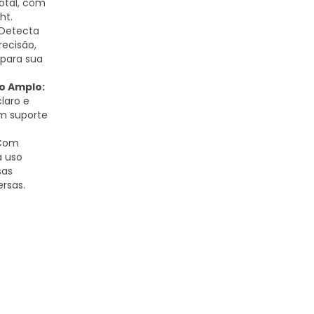
otal, com
ht.
Detecta
recisão,
 para sua
o Amplo:
laro e
m suporte
Com
a uso
sas
rsas.