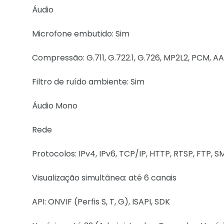
Áudio
Microfone embutido: Sim
Compressão: G.711, G.722.1, G.726, MP2L2, PCM, A
Filtro de ruído ambiente: Sim
Áudio Mono
Rede
Protocolos: IPv4, IPv6, TCP/IP, HTTP, RTSP, FTP, 
Visualização simultânea: até 6 canais
API: ONVIF (Perfis S, T, G), ISAPI, SDK