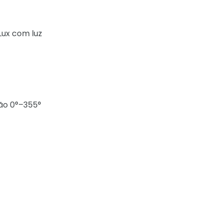
Lux com luz
ção 0°–355°