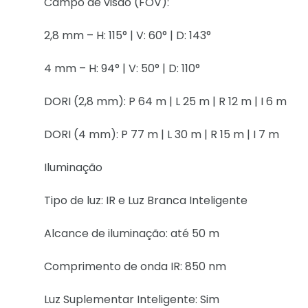
Campo de visão (FOV):
2,8 mm – H: 115° | V: 60° | D: 143°
4 mm – H: 94° | V: 50° | D: 110°
DORI (2,8 mm): P 64 m | L 25 m | R 12 m | I 6 m
DORI (4 mm): P 77 m | L 30 m | R 15 m | I 7 m
Iluminação
Tipo de luz: IR e Luz Branca Inteligente
Alcance de iluminação: até 50 m
Comprimento de onda IR: 850 nm
Luz Suplementar Inteligente: Sim