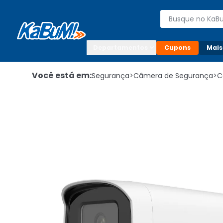
Enviar para:

Buscar produto
Digite o CEP

Departamentos
Cupons
Mais
Você está em:
Segurança
>
Câmera de Segurança
>
C