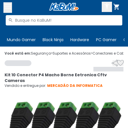



Buscar produtos


Enviar para:
Digite o CEP
Mundo Gamer
Black Ninja
Hardware
PC Gamer
C

Olá. Acesse sua conta
Você está em:
Segurança
>
Suportes e Acessórios
>
Conectores e Cabo


ENTRE

Departamentos
Kit 10 Conector P4 Macho Borne Eetronica Cftv
CADASTRE-SE
Cupons

Cameras
Vendido e entregue por:
MERCADÃO DA INFORMATICA
Mais Vendidos

Ativar tradutor em libras
