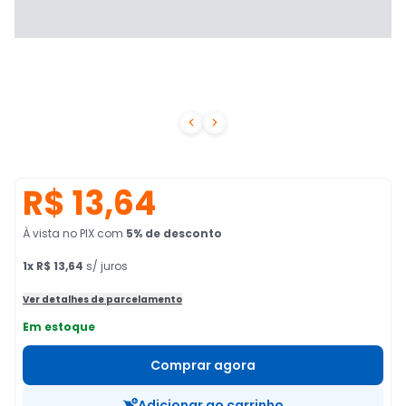


R$ 13,64
À vista no PIX
com
5
% de desconto
1
x
R$ 13,64
s/ juros
Ver detalhes de parcelamento
Em estoque
Comprar agora
Adicionar ao carrinho