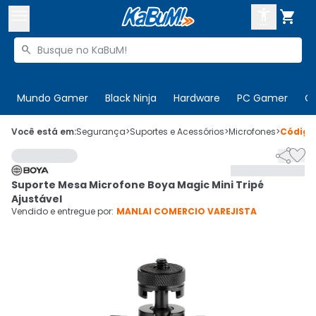



Buscar produtos


Enviar para:
Digite o CEP
Mundo Gamer
Black Ninja
Hardware
PC Gamer
C

Olá. Acesse sua conta
Você está em:
Segurança
>
Suportes e Acessórios
>
Microfones
>
Códig


ENTRE

Departamentos
Suporte Mesa Microfone Boya Magic Mini Tripé
CADASTRE-SE
Cupons

Ajustável
Vendido e entregue por:
MANLAI COMERCIO VAREJISTA
Mais Vendidos

Ativar tradutor em libras
