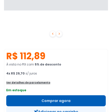


R$ 112,89
À vista no PIX
com
5
% de desconto
4
x
R$ 29,70
s/ juros
Ver detalhes de parcelamento
Em estoque
Comprar agora
Adicionar ao carrinho