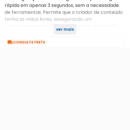
rápida em apenas 3 segundos, sem a necessidade
de ferramentas. Permite que o criador de conteúdo
tenha as mãos livres, assegurando um
posicionamento rápido e otimizado do microfone
ver mais
BOYA Magic para o trabalho. Garantia 90 dias

CONSULTE FRETE