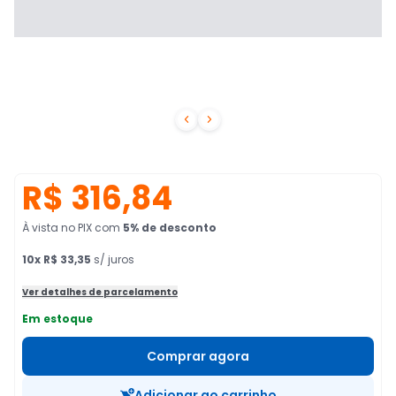


R$ 316,84
À vista no PIX
com
5
% de desconto
10
x
R$ 33,35
s/ juros
Ver detalhes de parcelamento
Em estoque
Comprar agora
Adicionar ao carrinho