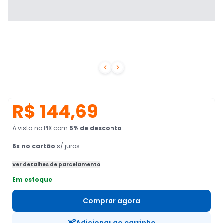


R$ 144,69
À vista no PIX
com
5
% de desconto
6
x no cartão
s/ juros
Ver detalhes de parcelamento
Em estoque
Comprar agora
Adicionar ao carrinho