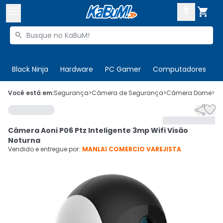



Buscar produtos


Enviar para:
Digite o CEP
Black Ninja
Hardware
PC Gamer
Computadores
P

Olá. Acesse sua conta
Você está em:
Segurança
>
Câmera de Segurança
>
Câmera Dome
>
C


ENTRE

Departamentos
Câmera Aoni P06 Ptz Inteligente 3mp Wifi Visão
CADASTRE-SE
Cupons

Noturna
Vendido e entregue por:
MANLAI COMERCIO VAREJISTA
Mais Vendidos

Ativar tradutor em libras
