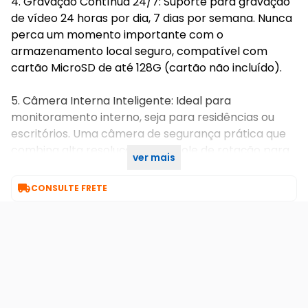
4. Gravação Contínua 24/7: Suporte para gravação
de vídeo 24 horas por dia, 7 dias por semana. Nunca
perca um momento importante com o
armazenamento local seguro, compatível com
cartão MicroSD de até 128G (cartão não incluído).
5. Câmera Interna Inteligente: Ideal para
monitoramento interno, seja para residências ou
escritórios. Uma câmera de segurança prática que
combina alta resolução e controle de rotação para
ver mais
proteção completa. Garantia 90 dias

CONSULTE FRETE