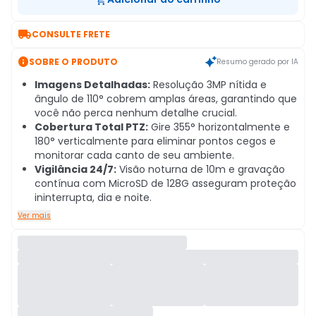

CONSULTE FRETE

SOBRE O PRODUTO
Resumo gerado por IA
Imagens Detalhadas:
Resolução 3MP nítida e
ângulo de 110° cobrem amplas áreas, garantindo que
você não perca nenhum detalhe crucial.
Cobertura Total PTZ:
Gire 355° horizontalmente e
180° verticalmente para eliminar pontos cegos e
monitorar cada canto de seu ambiente.
Vigilância 24/7:
Visão noturna de 10m e gravação
contínua com MicroSD de 128G asseguram proteção
ininterrupta, dia e noite.
Ver mais