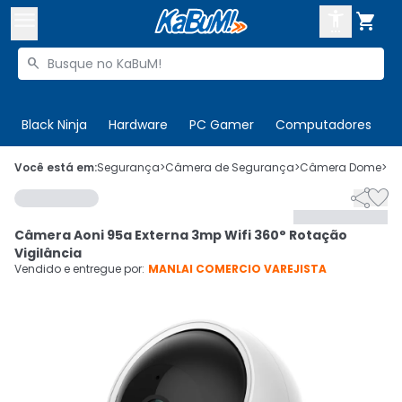



Buscar produtos


Enviar para:
Digite o CEP
Black Ninja
Hardware
PC Gamer
Computadores
P

Olá. Acesse sua conta
Você está em:
Segurança
>
Câmera de Segurança
>
Câmera Dome
>
C


ENTRE

Departamentos
Câmera Aoni 95a Externa 3mp Wifi 360° Rotação
CADASTRE-SE
Cupons

Vigilância
Vendido e entregue por:
MANLAI COMERCIO VAREJISTA
Mais Vendidos

Ativar tradutor em libras
