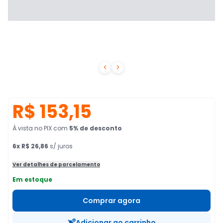


R$ 153,15
À vista no PIX
com
5
% de desconto
6
x
R$ 26,86
s/ juros
Ver detalhes de parcelamento
Em estoque
Comprar agora
Adicionar ao carrinho