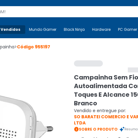
s
 Vendidos
Mais-v-
Mundo Gamer
Mundo Gamer
Black Ninja
Black Ninja
Hardware
Hardware
PC Gamer
painha
>
Código
955197
Campainha Sem Fi
Autoalimentada Co
Toques E Alcance 1
Branco
Vendido e entregue por:
SO BARATEI COMERCIO E VA
LTDA

SOBRE O PRODUTO
Resumo 