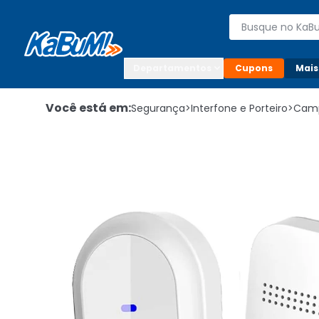
Enviar para:

Buscar produto
Digite o CEP

Departamentos
Cupons
Mais
Você está em:
Segurança
>
Interfone e Porteiro
>
Cam