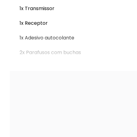
1x Transmissor
1x Receptor
1x Adesivo autocolante
2x Parafusos com buchas
1x Manual de instruções