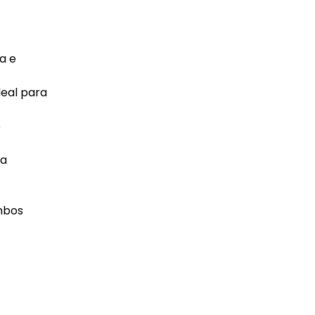
a e
deal para
o
ma
ambos