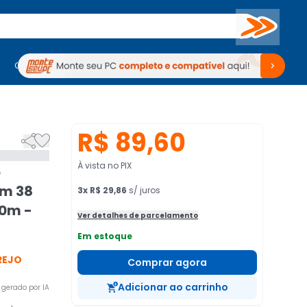
Buscar
PC Gamer
Computadores
Computadores
Periféricos
Periféricos
TV
Venda no KaBuM!
TV
Venda no KaBuM!
R$ 89,60


À vista no PIX
o
m 38
3
x
R$ 29,86
s/ juros
50m -
Ver detalhes de parcelamento
Em estoque
REJO
Comprar agora
Adicionar ao carrinho
gerado por IA