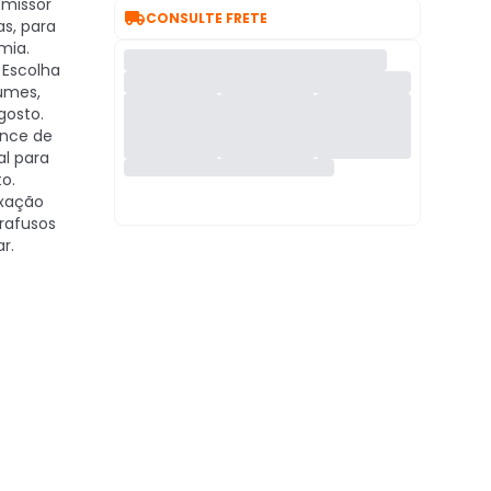
missor

CONSULTE FRETE
s, para
mia.
Escolha
lumes,
gosto.
nce de
al para
o.
xação
rafusos
r.