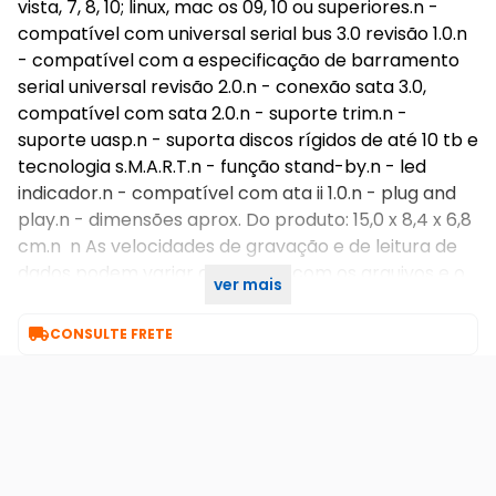
vista, 7, 8, 10; linux, mac os 09, 10 ou superiores.n -
compatível com universal serial bus 3.0 revisão 1.0.n
- compatível com a especificação de barramento
serial universal revisão 2.0.n - conexão sata 3.0,
compatível com sata 2.0.n - suporte trim.n -
suporte uasp.n - suporta discos rígidos de até 10 tb e
tecnologia s.M.A.R.T.n - função stand-by.n - led
indicador.n - compatível com ata ii 1.0.n - plug and
play.n - dimensões aprox. Do produto: 15,0 x 8,4 x 6,8
cm.n n As velocidades de gravação e de leitura de
dados podem variar de acordo com os arquivos e o
ver mais
computador.n n Foto ilustrativa, não acompanha hd

CONSULTE FRETE