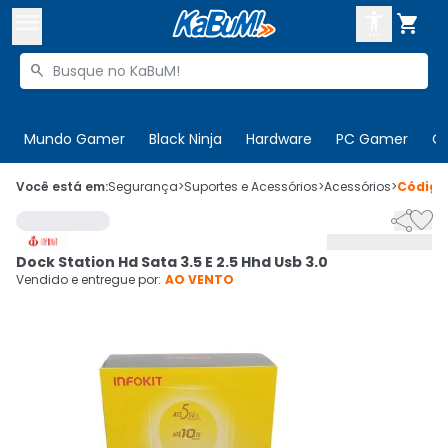



Buscar produtos


Enviar para:
Digite o CEP
Mundo Gamer
Black Ninja
Hardware
PC Gamer
C

Olá. Acesse sua conta
Você está em:
Segurança
>
Suportes e Acessórios
>
Acessórios
>
Códig


ENTRE

Departamentos
Dock Station Hd Sata 3.5 E 2.5 Hhd Usb 3.0
CADASTRE-SE
Cupons

Vendido e entregue por:
AO VENTO
Mais Vendidos

Ativar tradutor em libras
