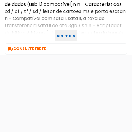
de dados (usb 1.1 compatível)n n - Características
xd / cf / tf / sd / leitor de cartões ms e porta esatan
n - Compatível com sata i, sata ii, a taxa de
transferência sata ii de até 3gb / sn n - Adaptador
de 100v ~ 240v ac (plug eua) incluiu, cabo de ligação
ver mais
usb n n garantia de 6 meses

CONSULTE FRETE