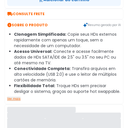

CONSULTE FRETE

SOBRE O PRODUTO
Resumo gerado por IA
Clonagem Simplificada:
Copie seus HDs externos
rapidamente com apenas um toque, sem a
necessidade de um computador.
Acesso Universal:
Conecte e acesse facilmente
dados de HDs SATA/IDE de 2.5" ou 3.5" no seu PC ou
até mesmo na TV.
Conectividade Completa:
Transfira arquivos em
alta velocidade (USB 2.0) e use o leitor de múltiplos
cartões de memória.
Flexibilidade Total:
Troque HDs sem precisar
desligar o sistema, graças ao suporte hot swappable.
Ver mais