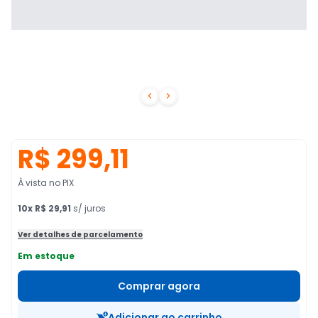


R$ 299,11
À vista no PIX
10
x
R$ 29,91
s/ juros
Ver detalhes de parcelamento
Em estoque
Comprar agora
Adicionar ao carrinho