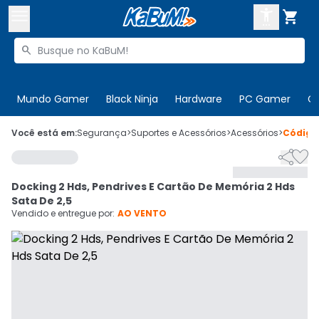



Buscar produtos


Enviar para:
Digite o CEP
Mundo Gamer
Black Ninja
Hardware
PC Gamer
C

Olá. Acesse sua conta
Você está em:
Segurança
>
Suportes e Acessórios
>
Acessórios
>
Códig


ENTRE

Departamentos
Docking 2 Hds, Pendrives E Cartão De Memória 2 Hds
CADASTRE-SE
Cupons

Sata De 2,5
Vendido e entregue por:
AO VENTO
Mais Vendidos

Ativar tradutor em libras
