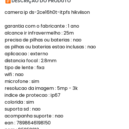

DESCRIÇÃO DO PRODUTO
camera ip ds-2ce16h0t-itpfs hikviison
garantia com o fabricante : 1 ano
alcance ir infravermelho : 25m
precisa de pilhas ou baterias : nao
as pilhas ou baterias estao inclusas : nao
aplicacao : externo
distancia focal : 2.8mm
tipo de lente : fixa
wifi : nao
microfone : sim
resolucao da imagem : 5mp - 3k
indice de protecao : ip67
colorida : sim
suporta sd : nao
acompanha suporte : nao
ean : 7898646198150