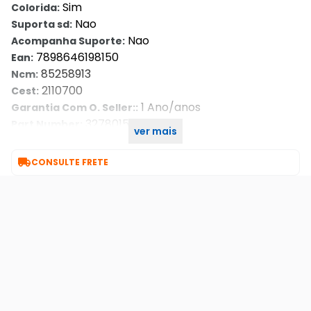
Sim
Colorida:
Nao
Suporta sd:
Nao
Acompanha Suporte:
7898646198150
Ean:
85258913
Ncm:
2110700
Cest:
1 Ano/anos
Garantia Com O. Seller::
327801548
Part Number:
ver mais
Bullet
Tipo de Câmera de Vigilância:

CONSULTE FRETE