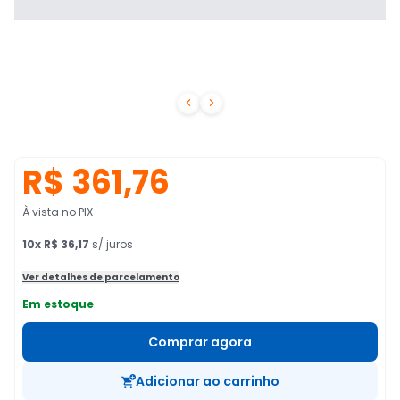


R$ 361,76
À vista no PIX
10
x
R$ 36,17
s/ juros
Ver detalhes de parcelamento
Em estoque
Comprar agora
Adicionar ao carrinho