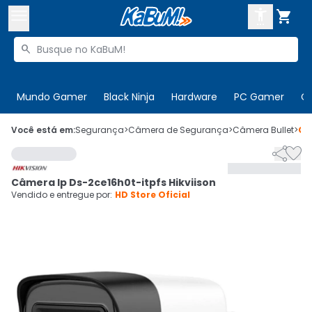



Buscar produtos


Enviar para:
Digite o CEP
Mundo Gamer
Black Ninja
Hardware
PC Gamer
C

Olá. Acesse sua conta
Você está em:
Segurança
>
Câmera de Segurança
>
Câmera Bullet
>
Có


ENTRE

Departamentos
Câmera Ip Ds-2ce16h0t-itpfs Hikviison
CADASTRE-SE
Cupons

Vendido e entregue por:
HD Store Oficial
Mais Vendidos

Ativar tradutor em libras
