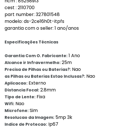
ncm : 85258913
cest : 2110700
part number: 327801548
modelo: ds-2ce16h0t-itpfs
garantia com o seller: 1 ano/anos
Especificações Técnicas
1 Ano
Garantia Com O. Fabricante:
25m
Alcance ir Infravermelho:
Nao
Precisa de Pilhas ou Baterias?:
Nao
as Pilhas ou Baterias Estao Inclusas?:
Externo
Aplicacao:
2.8mm
Distancia Focal:
Fixa
Tipo de Lente:
Nao
Wifi:
Sim
Microfone:
5mp 3k
Resolucao da Imagem:
Ip67
Indice de Protecao: