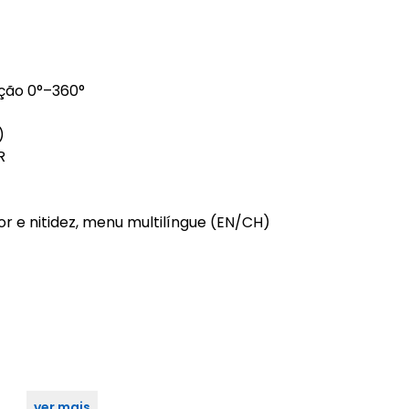
ação 0°–360°
)
R
or e nitidez, menu multilíngue (EN/CH)
ver mais