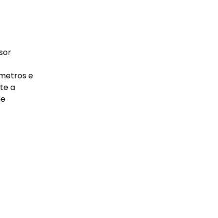
sor
metros e
te a
de