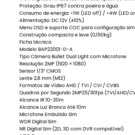
Proteção: Grau IP67 contra poeira e água
Consumo de energia: <1W (LED off) / <4W (LED o
Alimentação: DC 12V (±10%)
Menu OSD e suporte COC para configuração simp
Construção compacta e leve (0,150kg)
Ficha técnica
Modelo BAP22001-D-A
Tipo Câmera Bullet Dual Light com Microfone
Resolução 2MP (1920 × 1080)
Sensor 1/3” CMOS
Lente 2,8 mm (M12)
Formatos de Vídeo AHD / TVI / CVI / CVBS
Quadros por Segundo 2MP25/30fps (TVI/AHD/CV
Alcance IR 10–20m
Alcance Luz Branca Até 10m
Microfone Embutido Sim
WDR Digital Sim
NR Digital Sim (2D, 3D com DVR compatível)