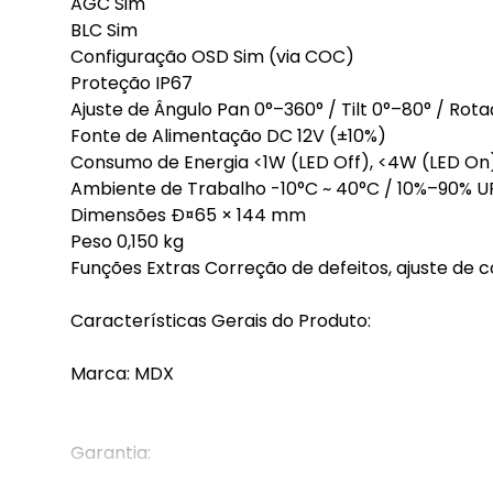
AGC Sim
BLC Sim
Configuração OSD Sim (via COC)
Proteção IP67
Ajuste de Ângulo Pan 0°–360° / Tilt 0°–80° / Rot
Fonte de Alimentação DC 12V (±10%)
Consumo de Energia <1W (LED Off), <4W (LED On
Ambiente de Trabalho -10°C ~ 40°C / 10%–90% U
Dimensões Ð¤65 × 144 mm
Peso 0,150 kg
Funções Extras Correção de defeitos, ajuste de c
Características Gerais do Produto:
Marca: MDX
Garantia: