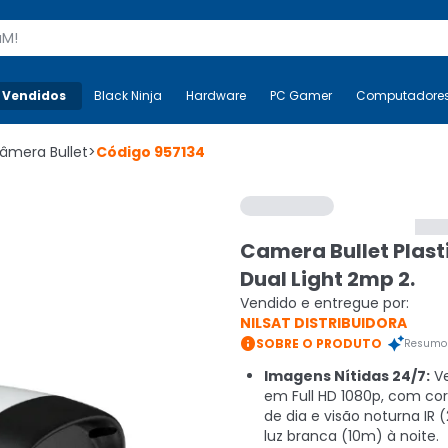
s
 Vendidos
Mais-v-
Black Ninja
Black Ninja
Hardware
Hardware
PC Gamer
PC Gamer
Computadore
Co
âmera Bullet
>
Código
957134
Camera Bullet Plast
Dual Light 2mp 2.
Vendido e entregue por:
NILSAT DISTRIBUIDORA

SOBRE O PRODUTO
Resumo 
Imagens Nítidas 24/7:
Ve
em Full HD 1080p, com cor
de dia e visão noturna IR
luz branca (10m) à noite.