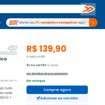
Buscar
s
mputadores
Periféricos
Periféricos
TV
Venda no KaBuM!
TV
Venda no KaBuM!
R$ 139,90


À vista no PIX
ico
5
x no cartão
s/ juros
Ver detalhes de parcelamento
gerado por IA
Em estoque
ja tudo
Comprar agora
es reais
 (20m) +
Adicionar ao carrinho