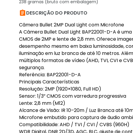
238 gramas (bruto com embalagem)

DESCRIÇÃO DO PRODUTO
Câmera Bullet 2MP Dual Light com Microfone
A Câmera Bullet Dual Light BAP22001-D-A é uma s
CMOS de 2MP e lente de 2,8 mm. Oferece imagem 
desempenho mesmo em baixa luminosidade, com 
iluminação em luz branca de até 10 metros. Além
múltiplos formatos de vídeo (AHD, TVI, CVI e CVBS
segurança.
Referência: BAP22001-D-A
Principais Características
Resolução: 2MP (1920×1080, Full HD)
Sensor: 1/3” CMOS com varredura progressiva
Lente: 2,8 mm (M12)
Alcance de Visão: IR 10–20m / Luz Branca até 10
Microfone embutido para captura de áudio amb
Compatibilidade: AHD / TVI / CVI / CVBS (960H)
WDR Digital, DNR 2D/3D, AGC, BLC, ajuste de contr