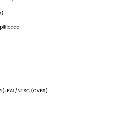
n)
lificada
I), PAL/NTSC (CVBS)