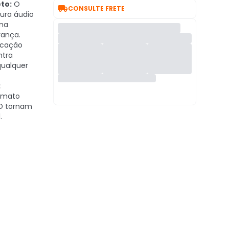
to:
O

CONSULTE FRETE
ura áudio
ma
rança.
icação
ntra
qualquer
:
ormato
SD tornam
.