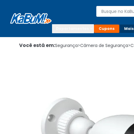
Enviar para:

Buscar produto
Digite o CEP

Departamentos
Cupons
Mais
Você está em:
Segurança
>
Câmera de Segurança
>
C